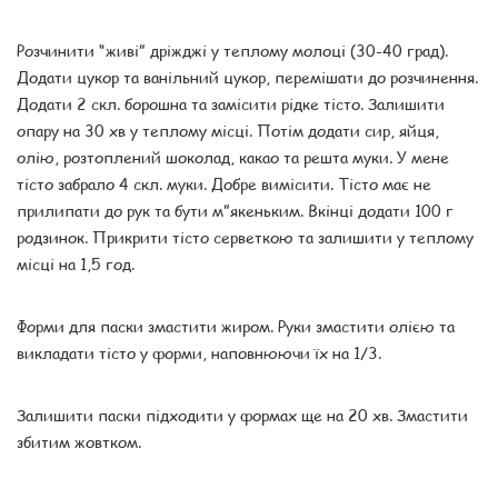
Розчинити “живі” дріжджі у теплому молоці (30-40 град).
Додати цукор та ванільний цукор, перемішати до розчинення.
Додати 2 скл. борошна та замісити рідке тісто. Залишити
опару на 30 хв у теплому місці. Потім додати сир, яйця,
олію, розтоплений шоколад, какао та решта муки. У мене
тісто забрало 4 скл. муки. Добре вимісити. Тісто має не
прилипати до рук та бути м”якеньким. Вкінці додати 100 г
родзинок. Прикрити тісто серветкою та залишити у теплому
місці на 1,5 год.
Форми для паски змастити жиром. Руки змастити олією та
викладати тісто у форми, наповнюючи їх на 1/3.
Залишити паски підходити у формах ще на 20 хв. Змастити
збитим жовтком.