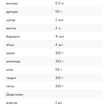
молоко
0,5 л
дріжджі
50 г
цукор
1 скл.
ваніль
2 п.
борошно
4 скл
яйця
2 шт.
какао
100 г
шоколад
100 г
олія
50 г
творог
100 г
ізюм
100 г
Додатково
жовток
1 шт.