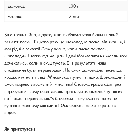
шоколад
100 г
молоко
2 ст.л..
Вже традиційно, щороку я випробовую хоча б один новий
рецепт пасхи. І цього року це шоколадна паска, від якої і я, і
мої рідні в захваті! Скажу чесно, коли паска пеклась,
шоколадний запах був на цілий дім! Мої малята не могли вже
дочекатись, коли її скуштують. І, в результаті, наші
сподівання були перевершені. На смак шоколадна паска ще
краща, ніж на вигляд. М”якенька, пухка і пишна. Шоколадний
смак яскраво виражений. Ням-ням! Словом, краще один раз
спробувати! Тому обов”язково приготуйте шоколадну паску
на Пасха, порадуте своїх близьких. Таку смачну паску не
купиш в жодному магазиніІ Ось рецепт пасхи з фото та
відео.
Як приготувати