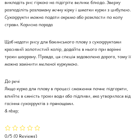
викладіть рис гіркою на підігріте велике блюдо. Зверху
розподіліть розламану яєчну кірку і шматки курки з цибулею.
Сухофрукти можна подати окремо або розкласти по колу
страви. Корисна порада
Щоб надати рису для бакинського плову з сухофруктами
красивий золотистий колір, додайте в нього при варінні
трохи шафрану. Правда, ця спеція задоволена дорога, тому її
можна замінити меленої куркумою.
До речі
Якщо курка для плову в процесі смаження почне підгоряти,
влийте в ємність трохи води або підливи, яка утворилася від
гасіння сухофруктів з прянощами.
& nbsp;
0/5
(0 Reviews)