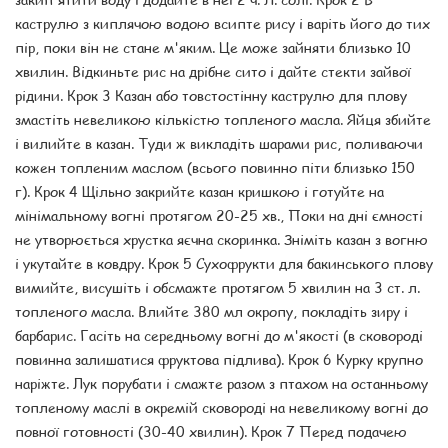
каструлю з киплячою водою всипте рису і варіть його до тих
пір, поки він не стане м'яким. Це може зайняти близько 10
хвилин. Відкиньте рис на дрібне сито і дайте стекти зайвої
рідини. Крок 3 Казан або товстостінну каструлю для плову
змастіть невеликою кількістю топленого масла. Яйця збийте
і вилийте в казан. Туди ж викладіть шарами рис, поливаючи
кожен топленим маслом (всього повинно піти близько 150
г). Крок 4 Щільно закрийте казан кришкою і готуйте на
мінімальному вогні протягом 20-25 хв., Поки на дні ємності
не утворюється хрустка яєчна скоринка. Зніміть казан з вогню
і укутайте в ковдру. Крок 5 Сухофрукти для бакинського плову
вимийте, висушіть і обсмажте протягом 5 хвилин на 3 ст. л.
топленого масла. Влийте 380 мл окропу, покладіть зиру і
барбарис. Гасіть на середньому вогні до м'якості (в сковороді
повинна залишатися фруктова підлива). Крок 6 Курку крупно
наріжте. Лук порубати і смажте разом з птахом на останньому
топленому маслі в окремій сковороді на невеликому вогні до
повної готовності (30-40 хвилин). Крок 7 Перед подачею