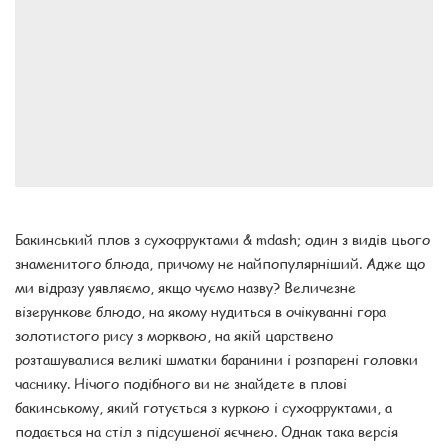
Бакинський плов з сухофруктами & mdash; один з видів цього
знаменитого блюда, причому не найпопулярніший. Адже що
ми відразу уявляємо, якщо чуємо назву? Величезне
візерункове блюдо, на якому нудиться в очікуванні гора
золотистого рису з морквою, на якій царствено
розташувалися великі шматки баранини і розпарені головки
часнику. Нічого подібного ви не знайдете в плові
бакинському, який готується з куркою і сухофруктами, а
подається на стіл з підсушеної яєчнею. Однак така версія