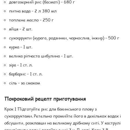
довгозерний рис (басматі) – 680 г
питна вода – 2 л 380 мл
топлене масло – 250 г
яйця – 2 шт.
сухофрукти (курага, родзинки, чорнослив, інжир) – 500 г
курка – 1 шт.
велика ріпчаста цибулина – 1 шт.
зіра – 1 ст. л.
барбарис – 1 ст. л.
сіль – за смаком
Покроковий рецепт приготування
Крок 1 Підготуйте рис для бакинського плову з
сухофруктами. Ретельно промийте його в декількох водах і
обсушити, розклавши на великому дрібному ситі. У каструлі
закип'ятити воду і додайте в неї 2 ч. Л. солі. Крок 2 В