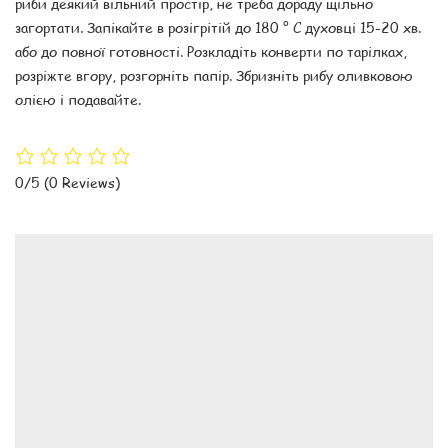
риби деякий вільний простір, не треба дораду щільно
загортати. Запікайте в розігрітій до 180 ° С духовці 15-20 хв.
або до повної готовності. Розкладіть конверти по тарілках,
розріжте вгору, розгорніть папір. Збризніть рибу оливковою
олією і подавайте.
0/5
(0 Reviews)