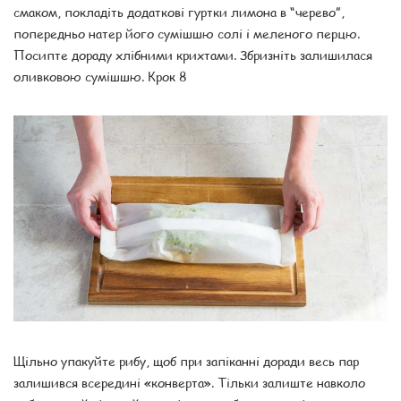
смаком, покладіть додаткові гуртки лимона в “черево”,
попередньо натер його сумішшю солі і меленого перцю.
Посипте дораду хлібними крихтами. Збризніть залишилася
оливковою сумішшю. Крок 8
Щільно упакуйте рибу, щоб при запіканні доради весь пар
залишився всередині «конверта». Тільки залиште навколо