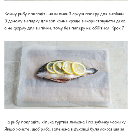
Кожну рибу покладіть на великий аркуш паперу для випічки.
В даному випадку для запікання краще використовувати деко,
а не форму для випічки, тому без паперу не обійтися. Крок 7
На рибу покладіть кілька гуртків лимона і по зубчику часнику.
Якщо хочете, щоб риба, запечена в духовці була яскравіша за