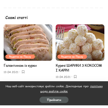
Схожі статті
Рецепти на Пасху
Рецепти на Пасху
Галантином із курки
Курячі ШАРИКИ З КОКОСОМ
І КАРРИ
13.04.2021
13.04.2021
Наш веб-сайт використовує файли cookie. Докладніше про:
політику
щодо файлів cookie
Прийняти