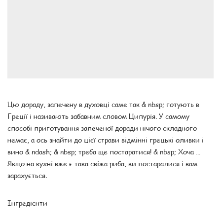
Цю дораду, запечену в духовці саме так & nbsp; готують в
Греції і називають забавним словом Ципурія. У самому
способі приготування запеченої доради нічого складного
немає, а ось знайти до цієї страви відмінні грецькі оливки і
вино & ndash; & nbsp; треба ще постаратися! & nbsp; Хоча …
Якщо на кухні вже є така свіжа риба, ви постаралися і вам
зарахується.
Інгредієнти