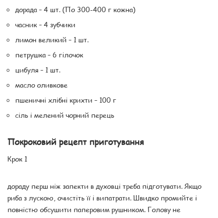
дорада – 4 шт. (По 300-400 г кожна)
часник – 4 зубчики
лимон великий – 1 шт.
петрушка – 6 гілочок
цибуля – 1 шт.
масло оливкове
пшеничні хлібні крихти – 100 г
сіль і мелений чорний перець
Покроковий рецепт приготування
Крок 1
дораду перш ніж запекти в духовці треба підготувати. Якщо
риба з лускою, очистіть її і випатрати. Швидко промийте і
повністю обсушити паперовим рушником. Голову не