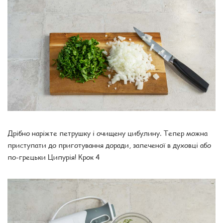
Дрібно наріжте петрушку і очищену цибулину. Тепер можна
приступати до приготування доради, запеченої в духовці або
по-грецьки Ципурія! Крок 4