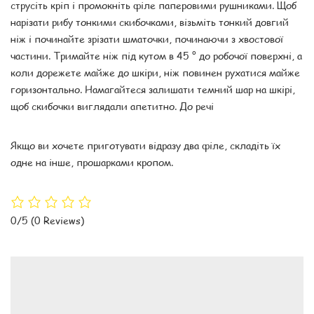
струсіть кріп і промокніть філе паперовими рушниками. Щоб
нарізати рибу тонкими скибочками, візьміть тонкий довгий
ніж і починайте зрізати шматочки, починаючи з хвостової
частини. Тримайте ніж під кутом в 45 ° до робочої поверхні, а
коли дорежете майже до шкіри, ніж повинен рухатися майже
горизонтально. Намагайтеся залишати темний шар на шкірі,
щоб скибочки виглядали апетитно. До речі
Якщо ви хочете приготувати відразу два філе, складіть їх
одне на інше, прошарками кропом.
0/5
(0 Reviews)