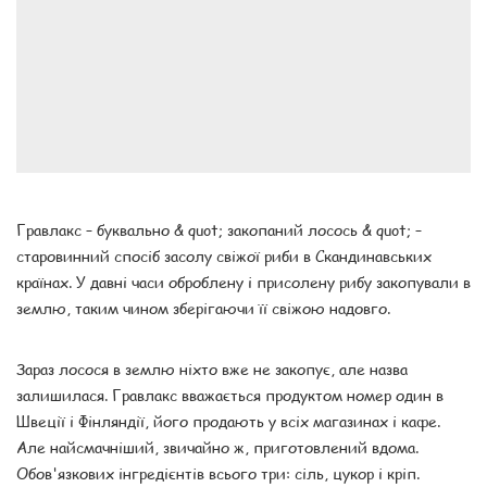
Гравлакс – буквально & quot; закопаний лосось & quot; –
старовинний спосіб засолу свіжої риби в Скандинавських
країнах. У давні часи оброблену і присолену рибу закопували в
землю, таким чином зберігаючи її свіжою надовго.
Зараз лосося в землю ніхто вже не закопує, але назва
залишилася. Гравлакс вважається продуктом номер один в
Швеції і Фінляндії, його продають у всіх магазинах і кафе.
Але найсмачніший, звичайно ж, приготовлений вдома.
Обов'язкових інгредієнтів всього три: сіль, цукор і кріп.