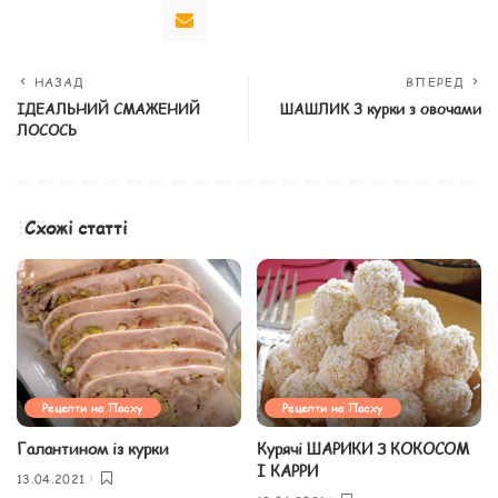
НАЗАД
ВПЕРЕД
ІДЕАЛЬНИЙ СМАЖЕНИЙ
ШАШЛИК З курки з овочами
ЛОСОСЬ
Схожі статті
Рецепти на Пасху
Рецепти на Пасху
Галантином із курки
Курячі ШАРИКИ З КОКОСОМ
І КАРРИ
13.04.2021