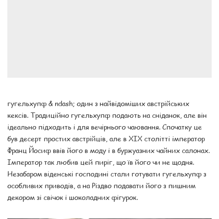
гугельхупф & ndash; один з найвідоміших австрійських
кексів. Традиційно гугельхупф подають на сніданок, але він
ідеально підходить і для вечірнього чаювання. Спочатку це
був десерт простих австрійців, але в XIX столітті імператор
Франц Йосиф ввів його в моду і в буржуазних чайних салонах.
Імператор так любив цей пиріг, що їв його чи не щодня.
Незабаром віденські господині стали готувати гугельхупф з
особливих приводів, а на Різдво подавати його з пишним
декором зі свічок і шоколадних фігурок.