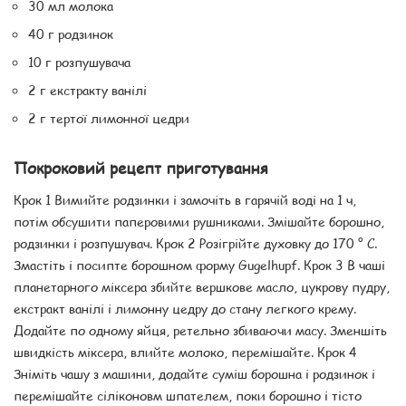
30 мл молока
40 г родзинок
10 г розпушувача
2 г екстракту ванілі
2 г тертої лимонної цедри
Покроковий рецепт приготування
Крок 1 Вимийте родзинки і замочіть в гарячій воді на 1 ч,
потім обсушити паперовими рушниками. Змішайте борошно,
родзинки і розпушувач. Крок 2 Розігрійте духовку до 170 ° С.
Змастіть і посипте борошном форму Gugelhupf. Крок 3 В чаші
планетарного міксера збийте вершкове масло, цукрову пудру,
екстракт ванілі і лимонну цедру до стану легкого крему.
Додайте по одному яйця, ретельно збиваючи масу. Зменшіть
швидкість міксера, влийте молоко, перемішайте. Крок 4
Зніміть чашу з машини, додайте суміш борошна і родзинок і
перемішайте сіліконовм шпателем, поки борошно і тісто