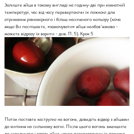
Залиште яйця в такому вигляді на годину-дві при кімнатній
температурі, час від часу перевертаючи їх ложкою для
отримання рівномірного і більш насиченого кольору (хоча
якщо Ви поспішаєте, «замочувати» яйця необов'язково –
можете відразу їх варити – див. П. 5). Крок 5
Потім поставте каструлю на вогонь, доведіть відвар з яйцями
до кипіння на сильному вогні. Після цього вогонь зменшите
до середнього і варіть яйця, часто перевертаючи їх ложкою