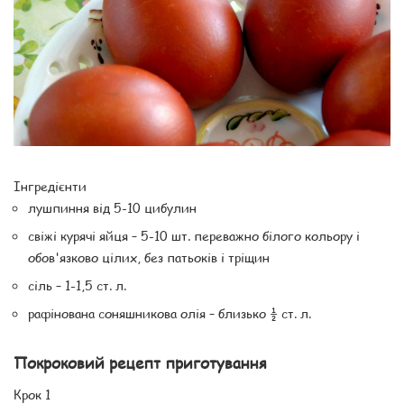
Інгредієнти
лушпиння від 5-10 цибулин
свіжі курячі яйця – 5-10 шт. переважно білого кольору і
обов'язково цілих, без патьоків і тріщин
сіль – 1-1,5 ст. л.
рафінована соняшникова олія – ​​близько ½ ст. л.
Покроковий рецепт приготування
Крок 1