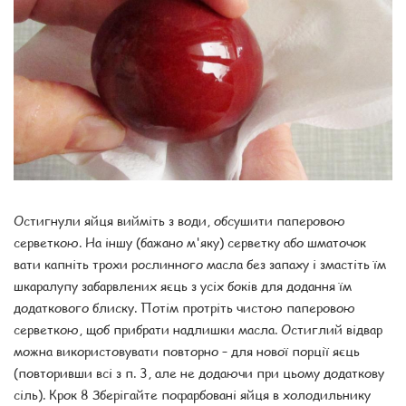
Остигнули яйця вийміть з води, обсушити паперовою
серветкою. На іншу (бажано м'яку) серветку або шматочок
вати капніть трохи рослинного масла без запаху і змастіть їм
шкаралупу забарвлених яєць з усіх боків для додання їм
додаткового блиску. Потім протріть чистою паперовою
серветкою, щоб прибрати надлишки масла. Остиглий відвар
можна використовувати повторно – для нової порції яєць
(повторивши всі з п. 3, але не додаючи при цьому додаткову
сіль). Крок 8 Зберігайте пофарбовані яйця в холодильнику