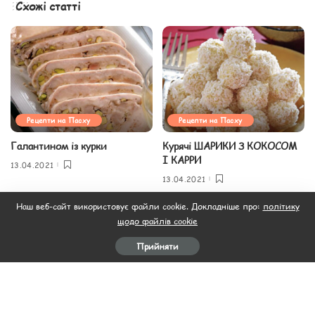
Схожі статті
Рецепти на Пасху
Рецепти на Пасху
Галантином із курки
Курячі ШАРИКИ З КОКОСОМ
І КАРРИ
13.04.2021
13.04.2021
Наш веб-сайт використовує файли cookie. Докладніше про:
політику
щодо файлів cookie
Прийняти
Рецепти на Пасху
Рецепти на Пасху