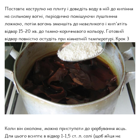
Поставте каструлю на плиту і доведіть воду в ній до кипіння
на сильному вогні, періодично помішуючи лушпиння
ложкою, потім вогонь зменшіть до невеликого і кип'ятіть
відвар 15-20 хв. до темно-коричневого кольору. Готовий
відвар повністю остудіть при кімнатній температурі. Крок 3
Коли він охолоне, можна приступати до фарбування яєць.
Для цього всипте в відвар 1-1,5 ст. л. солі (щоб яйця не