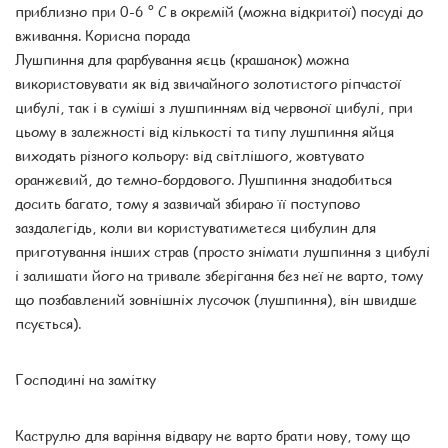
приблизно при 0-6 ° С в окремій (можна відкритої) посуді до
вживання. Корисна порада
Лушпиння для фарбування яєць (крашанок) можна
використовувати як від звичайного золотистого ріпчастої
цибулі, так і в суміші з лушпинням від червоної цибулі, при
цьому в залежності від кількості та типу лушпиння яйця
виходять різного кольору: від світлішого, жовтувато
оранжевий, до темно-бордового. Лушпиння знадобиться
досить багато, тому я зазвичай збираю її поступово
заздалегідь, коли ви користуватиметеся цибулин для
приготування інших страв (просто знімати лушпиння з цибулі
і залишати його на тривале зберігання без неї не варто, тому
що позбавлений зовнішніх лусочок (лушпиння), він швидше
псується).
Господині на замітку
Каструлю для варіння відвару не варто брати нову, тому що