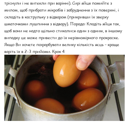
тріснули і не витекли при варінні). Сирі яйця помийте з
милом, щоб прибрати мікробів і забруднення з їх поверхні, і
складіть в каструльку з відваром (прикривши їх зверху
шматочками лушпиння з відвару). Порада: Кладіть яйця так,
щоб вони не надто щільно стикалися один з одним, в іншому
випадку це може привести до їх нерівномірного прокраске.
Якщо Ви хочете пофарбувати велику кількість яєць – краще
варіть їх в 2-3 прийоми. Крок 4