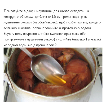
Приготуйте відвар цибулиння, для цього складіть її в
каструлю об'ємом приблизно 1,5 л. Трохи перетріть
лушпиння руками (необов'язково), щоб позбутися від занадто
великих шматків, потім промийте її проточною водою.
Брудну воду акуратно злийте (можна через сито або,
притримуючи лушпиння рукою) і налийте близько 1 л чистої
холодної води з-під крана. Крок 2