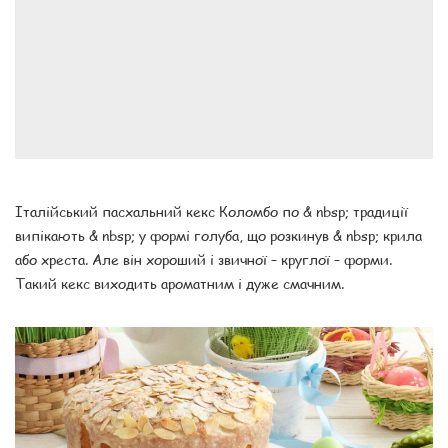
Італійський пасхальний кекс Коломбо по & nbsp; традиції
випікають & nbsp; у формі голуба, що розкинув & nbsp; крила
або хреста. Але він хороший і звичної – круглої – форми.
Такий кекс виходить ароматним і дуже смачним.