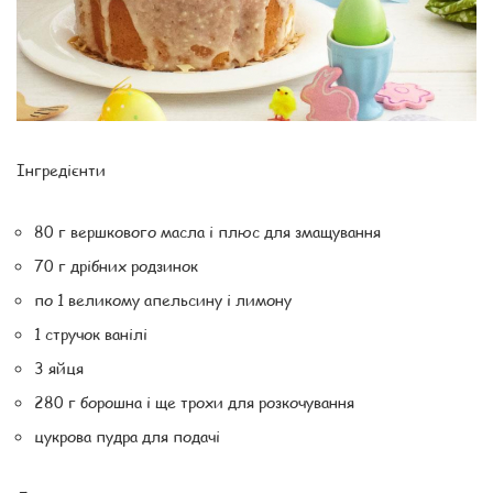
Інгредієнти
80 г вершкового масла і плюс для змащування
70 г дрібних родзинок
по 1 великому апельсину і лимону
1 стручок ванілі
3 яйця
280 г борошна і ще трохи для розкочування
цукрова пудра для подачі