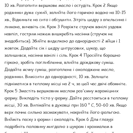
10 хв. Розтопити вершкове масло і остудіть. Крок 2 Якщо
родзинки дуже сухий, залийте його гарячою водою на 10-15
хв., Відкиньте на сито і обсушити. Зітріть цедру з апельсина і
лимона, вичавіть сік. Крок 3 Розріжте стручок ванілі уздовж
навпіл, гострим ножем вишкребіть насіння (стручок не
знадобиться). Збийте виделкою до однорідності 2 яйця і 1
жовток. Додайте сік і цедру цитрусових, цукор, що
залишився, насіння ванілі і сіль. Крок 4 Просійте борошно
гіркою, зробіть поглиблення, влийте дріжджову суміш.
Додайте яєчну суміш, розтоплене і охолоджене масло,
родзинки. Вимісити до однорідності, 10 хв. Залиште
підніматися в теплому місці на 2 ч, за цей час двічі обомніте.
Крок 5 Змастіть вершковим маслом роз'ємну жароміцних
форму. Викладіть тісто у форму. Дайте расстояться в теплому
місці, 30 хв. Випікайте в духовці при 160 ° С, 50-60 хв. Якщо
верх почне сильно засмажувати, накрийте його фольгою.
Вийміть паску з форми і охолодіть. Крок 6 Для глазурі
подрібніть половину мигдалю з цукром і крохмалем в