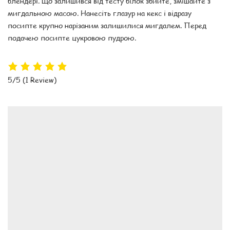
блендері. Що залишився від тесту білок збийте, змішайте з
мигдальною масою. Нанесіть глазур на кекс і відразу
посипте крупно нарізаним залишилися мигдалем. Перед
подачею посипте цукровою пудрою.
5/5
(1 Review)