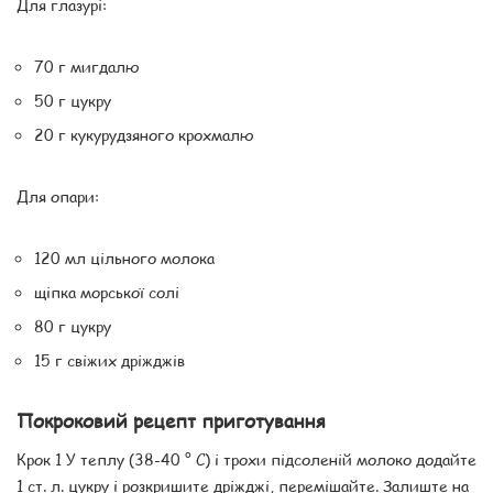
Для глазурі:
70 г мигдалю
50 г цукру
20 г кукурудзяного крохмалю
Для опари:
120 мл цільного молока
щіпка морської солі
80 г цукру
15 г свіжих дріжджів
Покроковий рецепт приготування
Крок 1 У теплу (38-40 ° C) і трохи підсоленій молоко додайте
1 ст. л. цукру і розкришите дріжджі, перемішайте. Залиште на