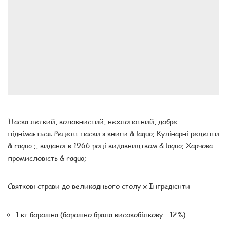
Паска легкий, волокнистий, нехлопотний, добре
піднімається. Рецепт паски з книги & laquo; Кулінарні рецепти
& raquo ;, виданої в 1966 році видавництвом & laquo; Харчова
промисловість & raquo;
Святкові страви до великоднього столу x Інгредієнти
1 кг борошна (борошно брала високобілкову – 12%)