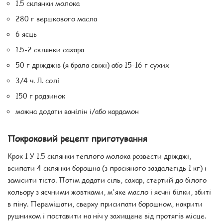
1.5 склянки молока
280 г вершкового масла
6 яєць
1.5-2 склянки саxара
50 г дріжджів (я брала свіжі) або 15-16 г сухих
3/4 ч. Л. солі
150 г родзинок
можна додати ванілін і/або кардамон
Покроковий рецепт приготування
Крок 1 У 1.5 склянки теплого молока розвести дріжджі,
всипати 4 склянки борошна (з просіяного заздалегідь 1 кг) і
замісити тісто. Потім додати сіль, саxар, стертий до білого
кольору з яєчними жовтками, м'яке масло і яєчні білки, збиті
в піну. Перемішати, сверxу присипати борошном, накрити
рушником і поставити на ніч у захищене від протягів місце.