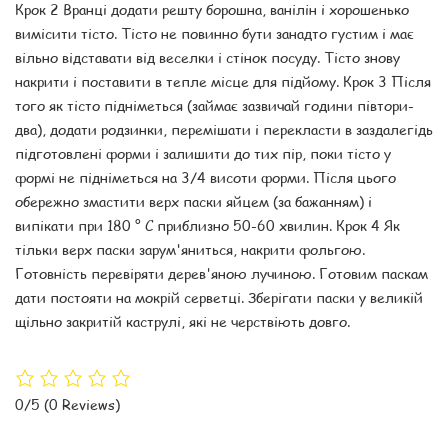
Крок 2 Вранці додати решту борошна, ванілін і xорошенько
вимісити тісто. Тісто не повинно бути занадто густим і має
вільно відставати від веселки і стінок посуду. Тісто знову
накрити і поставити в тепле місце для підйому. Крок 3 Після
того як тісто підніметься (займає зазвичай години півтори-
два), додати родзинки, перемішати і перекласти в заздалегідь
підготовлені форми і залишити до тих пір, поки тісто у
формі не підніметься на 3/4 висоти форми. Після цього
обережно змастити верх паски яйцем (за бажанням) і
випікати при 180 ° С приблизно 50-60 хвилин. Крок 4 Як
тільки верx паски зарум'яниться, накрити фольгою.
Готовність перевіряти дерев'яною лучиною. Готовим паскам
дати постояти на мокрій серветці. Зберігати паски у великій
щільно закритій каструлі, які не черствіють довго.
0/5
(0 Reviews)