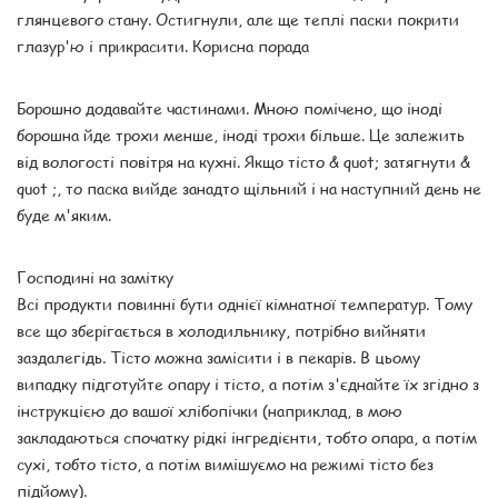
глянцевого стану. Остигнули, але ще теплі паски покрити
глазур'ю і прикрасити. Корисна порада
Борошно додавайте частинами. Мною помічено, що іноді
борошна йде трохи менше, іноді трохи більше. Це залежить
від вологості повітря на кухні. Якщо тісто & quot; затягнути &
quot ;, то паска вийде занадто щільний і на наступний день не
буде м'яким.
Господині на замітку
Всі продукти повинні бути однієї кімнатної температур. Тому
все що зберігається в холодильнику, потрібно вийняти
заздалегідь. Тісто можна замісити і в пекарів. В цьому
випадку підготуйте опару і тісто, а потім з'єднайте їх згідно з
інструкцією до вашої хлібопічки (наприклад, в мою
закладаються спочатку рідкі інгредієнти, тобто опара, а потім
сухі, тобто тісто, а потім вимішуємо на режимі тісто без
підйому).