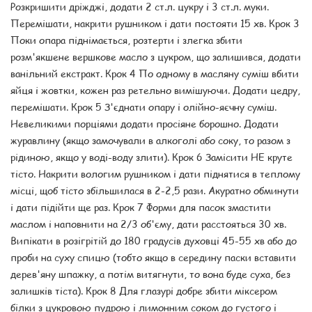
Розкришити дріжджі, додати 2 ст.л. цукру і 3 ст.л. муки.
Перемішати, накрити рушником і дати постояти 15 хв. Крок 3
Поки опара піднімається, розтерти і злегка збити
розм'якшене вершкове масло з цукром, що залишився, додати
ванільний екстракт. Крок 4 По одному в масляну суміш вбити
яйця і жовтки, кожен раз ретельно вимішуючи. Додати цедру,
перемішати. Крок 5 З'єднати опару і олійно-яєчну суміш.
Невеликими порціями додати просіяне борошно. Додати
журавлину (якщо замочували в алкоголі або соку, то разом з
рідиною, якщо у воді-воду злити). Крок 6 Замісити НЕ круте
тісто. Накрити вологим рушником і дати піднятися в теплому
місці, щоб тісто збільшилася в 2-2,5 рази. Акуратно обминути
і дати підійти ще раз. Крок 7 Форми для пасок змастити
маслом і наповнити на 2/3 об'єму, дати расстояться 30 хв.
Випікати в розігрітій до 180 градусів духовці 45-55 хв або до
проби на суху спицю (тобто якщо в середину паски вставити
дерев'яну шпажку, а потім витягнути, то вона буде суха, без
залишків тіста). Крок 8 Для глазурі добре збити міксером
білки з цукровою пудрою і лимонним соком до густого і