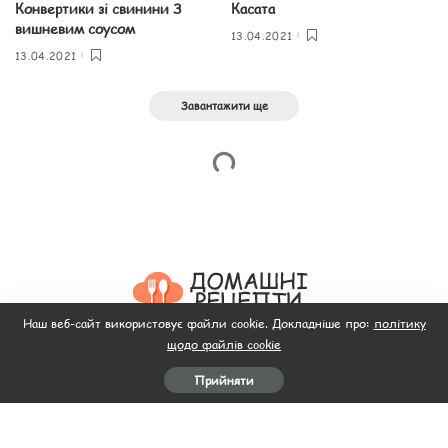
Конвертики зі свинини З
Касата
вишневим соусом
13.04.2021
13.04.2021
Завантажити ще
Наш веб-сайт використовує файли cookie. Докладніше про:
політику
щодо файлів cookie
Головна
Пляцок
Рецепти салатів
Рецепти
Відео
Прийняти
М’ясо