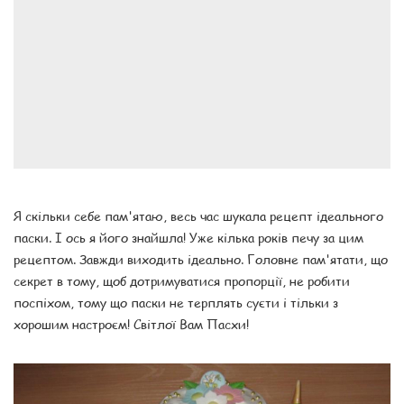
Я скільки себе пам'ятаю, весь час шукала рецепт ідеального
паски. І ось я його знайшла! Уже кілька років печу за цим
рецептом. Завжди виходить ідеально. Головне пам'ятати, що
секрет в тому, щоб дотримуватися пропорції, не робити
поспіхом, тому що паски не терплять суєти і тільки з
хорошим настроєм! Світлої Вам Пасхи!