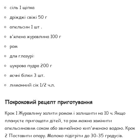
сіль 1 щіпка
дріжджі свіжі 50 г
апельсин 1 шт .
в'ялена журавлина 100 г
ром
для глазурі:
цукрова пудра 200 г
яєчні білки 3 шт.
лимонний сік 1/2 ч.л.
Покроковий рецепт приготування
Крок 1 Журавлину залити ромом і залишити на 10 ч. Якщо
плануєте пригощати дітей, то ром можна замінити
апельсиновим соком або звичайною кип'яченою водою. Крок
2 Поставити опару. Молоко підігріти до 30-35 градусів.