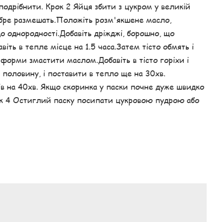
 подрібнити. Крок 2 Яйця збити з цукром у великій
обре размешать.Положіть розм'якшене масло,
до однородності.Добавіть дріжджі, борошно, що
іть в тепле місце на 1.5 часа.Затем тісто обмять і
 форми змастити маслом.Добавіть в тісто горіхи і
 половину, і поставити в тепло ще на 30хв.
ів на 40хв. Якщо скоринка у паски почне дуже швидко
ок 4 Остиглий паску посипати цукровою пудрою або