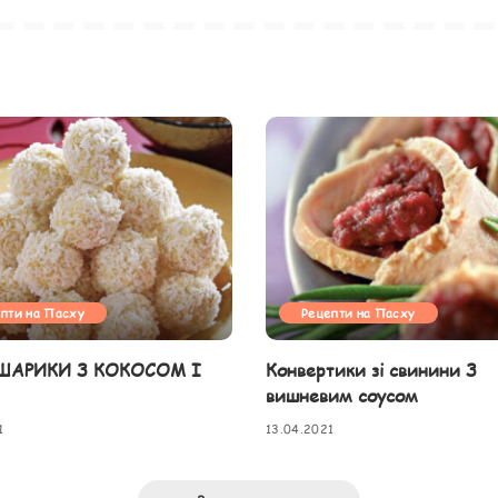
пти на Пасху
Рецепти на Пасху
 ШАРИКИ З КОКОСОМ І
Конвертики зі свинини З
вишневим соусом
1
13.04.2021