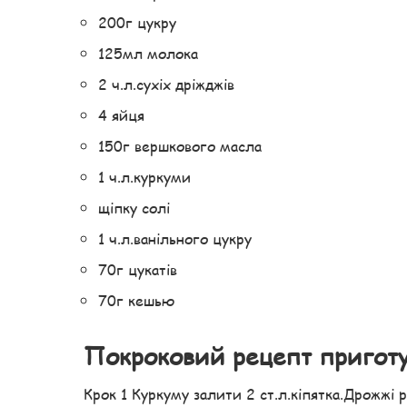
200г цукру
125мл молока
2 ч.л.сухіх дріжджів
4 яйця
150г вершкового масла
1 ч.л.куркуми
щіпку солі
1 ч.л.ванільного цукру
70г цукатів
70г кешью
Покроковий рецепт пригот
Крок 1 Куркуму залити 2 ст.л.кіпятка.Дрожжі р