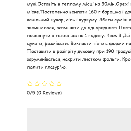
мукі.Оставіть в теплому місці на 30мін.Орехі
міске.Постепенно всипати 160 г борошна і д
ванільний цукор, сіль і куркуму. Збити суміш 
залишилося, розмішати до однородності.Постав
повернути в тепло ще на 1 годину. Крок 3 Дві
цукати, розмішати. Викласти тісто в форми на
Поставити в розігріту духовку при 190 градус
зарумяніваться, накрити листком фольги. Кр
полити глазур'ю.
0/5
(0 Reviews)