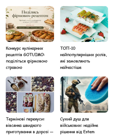
Конкурс кулінарних
ТОП-10
рецептів GOTUIMO:
найпопулярніших ролів,
поділіться фірмовою
які замовляють
стравою
найчастіше
Термінові перекуси:
Сухий душ для
вівсянка швидкого
військових: надійне
приготування в дорозі —
рішення від Estem