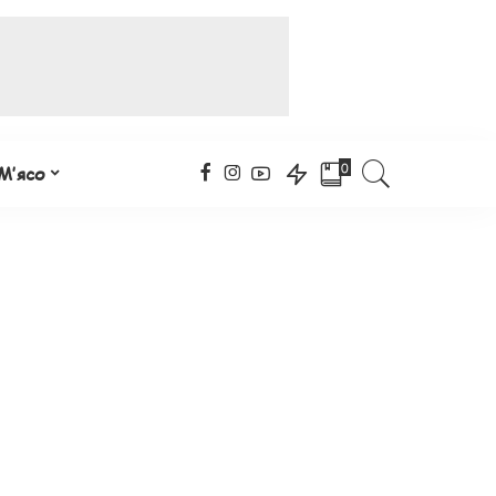
0
М’ясо