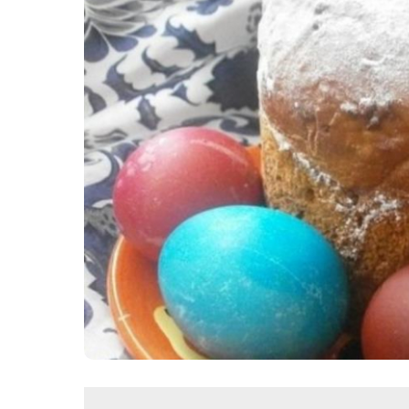
Картопля з м’ясом
Мясо по-французьки
Шинка
Рецепти із фаршу