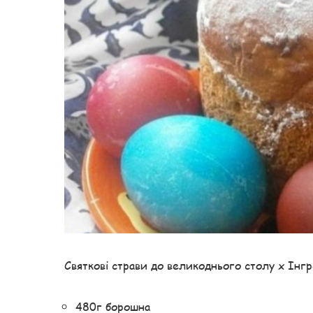
Святкові страви до великоднього столу x Інгр
480г борошна