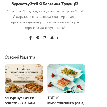
Здравствуйте!! Я Берегиня Традицій
Я люблю їсти, подорожувати та ще трохи їсти!
Я одружена з чоловіком своєї мрії і маю
прекрасну дівчинку, посмішки якої можуть
скрасити день будь-кого!
Останні Рецепти
Конкурс кулінарних
ТОП-10
рецептів GOTUIMO:
найпопулярніших ролів,