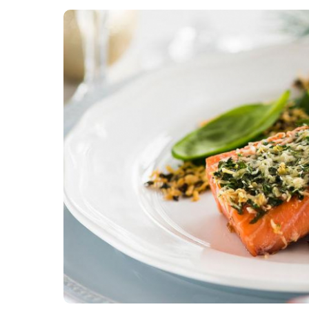
Картопля з м’ясом
Мясо по-французьки
Шинка
Рецепти із фаршу