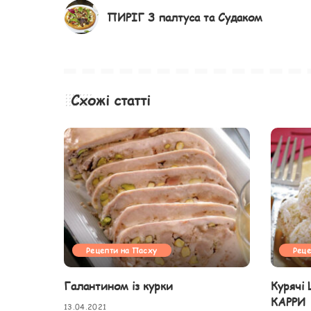
ПИРІГ З палтуса та Судаком
Схожі статті
Рецепти на Пасху
Реце
Галантином із курки
Курячі
КАРРИ
13.04.2021