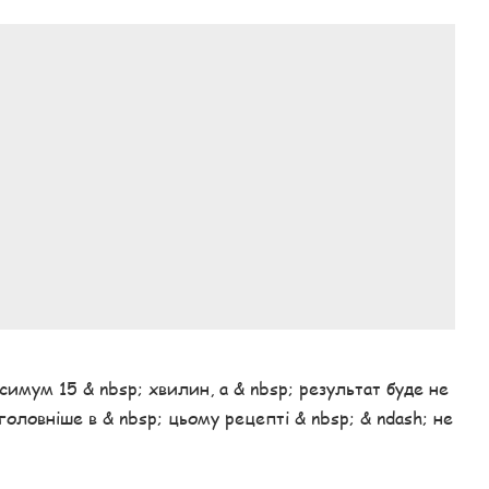
симум 15 & nbsp; хвилин, а & nbsp; результат буде не
головніше в & nbsp; цьому рецепті & nbsp; & ndash; не