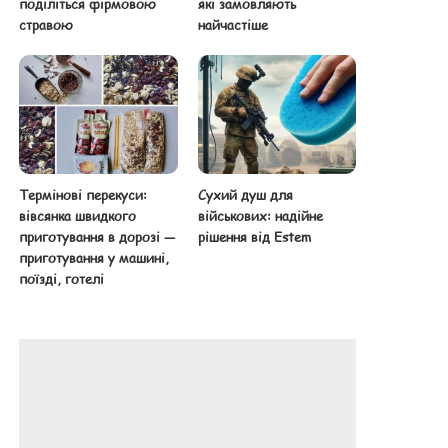
поділіться фірмовою
які замовляють
стравою
найчастіше
Термінові перекуси:
Сухий душ для
вівсянка швидкого
військових: надійне
приготування в дорозі —
рішення від Estem
приготування у машині,
поїзді, готелі