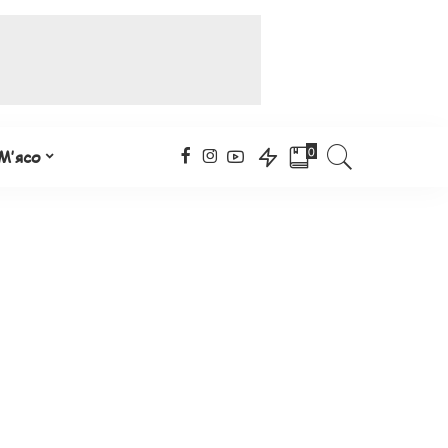
0
М’ясо