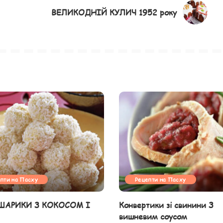
ВЕЛИКОДНІЙ КУЛИЧ 1952 року
пти на Пасху
Рецепти на Пасху
 ШАРИКИ З КОКОСОМ І
Конвертики зі свинини З
вишневим соусом