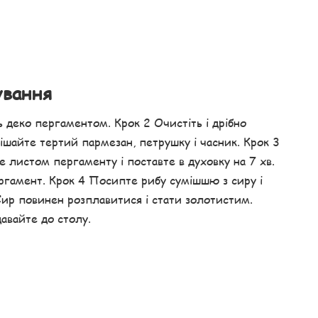
ування
ть деко пергаментом. Крок 2 Очистіть і дрібно
ішайте тертий пармезан, петрушку і часник. Крок 3
 листом пергаменту і поставте в духовку на 7 хв.
ергамент. Крок 4 Посипте рибу сумішшю з сиру і
 Сир повинен розплавитися і стати золотистим.
давайте до столу.