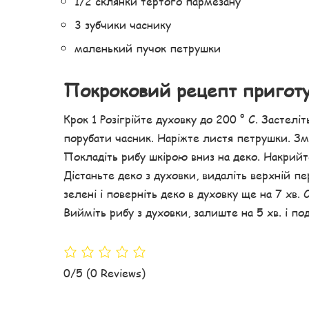
1/2 склянки тертого пармезану
3 зубчики часнику
маленький пучок петрушки
Покроковий рецепт пригот
Крок 1 Розігрійте духовку до 200 ° С. Застелі
порубати часник. Наріжте листя петрушки. Зм
Покладіть рибу шкірою вниз на деко. Накрийте
Дістаньте деко з духовки, видаліть верхній п
зелені і поверніть деко в духовку ще на 7 хв.
Вийміть рибу з духовки, залиште на 5 хв. і по
0/5
(0 Reviews)