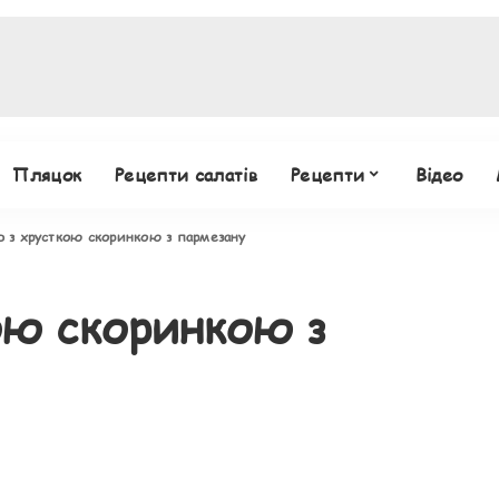
Пляцок
Рецепти салатів
Рецепти
Відео
 з хрусткою скоринкою з пармезану
ою скоринкою з