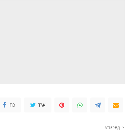
FB
TW
ВПЕРЕД