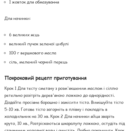
1 жовток для обмазування
Для начинки:
6 великих яєць
великий пучок зеленої цибулі
100 г вершкового масла
сіль, мелений чорний перець
Покроковий рецепт приготування
Крок 1 Для тесту сметану з розм'якшеним маслом і сіллю
ретельно розітріть дерев'яною ложкою до однорідності.
Додайте просіяне борошно і замісити тісто. Вимішуйте тісто
5-10 хв. Готове тісто загорніть в плівку і покладіть в
холодильник на 30 хв. Крок 2 Для начинки яйця зваріть
круто, 10 хв., Розтріскаються шкаралупу ложкою, остудіть під
струменем холодної води і очистіть. Дрібно покришите. Крок