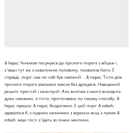
& laquo; Чичиков посунувся до прісного пирога з яйцем і,
з'ївши тут же з невеликим половину, похвалив його. І
справді, пиріг сам по собі був смачний … & raquo; Тісто для
прісного пирога замішано зовсім без дріжджів. Наведений
рецепт простий і нехитрий. Але випічка з нього виходить
дуже смачною, а тісто, приготоване по такому способу, &
laquo; працює & raquo; бездоганно. І цей пиріг & ndash;
здавалося б, з нудною начинкою з варених яєць з луком &
ndash; ваші гості з'їдять за лічені хвилини.