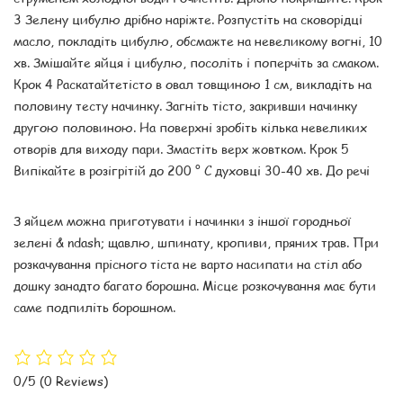
3 Зелену цибулю дрібно наріжте. Розпустіть на сковорідці
масло, покладіть цибулю, обсмажте на невеликому вогні, 10
хв. Змішайте яйця і цибулю, посоліть і поперчіть за смаком.
Крок 4 Раскатайтетісто в овал товщиною 1 см, викладіть на
половину тесту начинку. Загніть тісто, закривши начинку
другою половиною. На поверхні зробіть кілька невеликих
отворів для виходу пари. Змастіть верх жовтком. Крок 5
Випікайте в розігрітій до 200 ° С духовці 30-40 хв. До речі
З яйцем можна приготувати і начинки з іншої городньої
зелені & ndash; щавлю, шпинату, кропиви, пряних трав. При
розкачування прісного тіста не варто насипати на стіл або
дошку занадто багато борошна. Місце розкочування має бути
саме подпиліть борошном.
0/5
(0 Reviews)