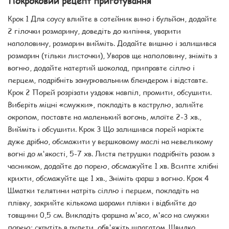
Покроковий рецепт приготування
Крок 1 Для соусу влийте в сотейник вино і бульйон, додайте
2 гілочки розмарину, доведіть до кипіння, уварити
наполовину, розмарин вийміть. Додайте вишню і залишився
розмарин (тільки листочки), Уваров ще наполовину, зніміть з
вогню, додайте натертий шоколад, приправте сіллю і
перцем, подрібніть занурювальним блендером і відставте.
Крок 2 Порей розрізати уздовж навпіл, промити, обсушити.
Виберіть міцні «смужки», покладіть в каструлю, залийте
окропом, поставте на маленький вогонь, млоїте 2-3 хв.,
Вийміть і обсушити. Крок 3 Що залишився порей наріжте
дуже дрібно, обсмажити у вершковому маслі на невеликому
вогні до м'якості, 5-7 хв. Листя петрушки подрібніть разом з
часником, додайте до порею, обсмажуйте 1 хв. Всипте хлібні
крихти, обсмажуйте ще 1 хв., Зніміть фарш з вогню. Крок 4
Шматки телятини натріть сіллю і перцем, покладіть на
плівку, закрийте кількома шарами плівки і відбийте до
товщини 0,5 см. Викладіть фаршна м'ясо, м'ясо на смужки
порею; скрутіть в рулети, обв'яжіть шпагатом. Швидко