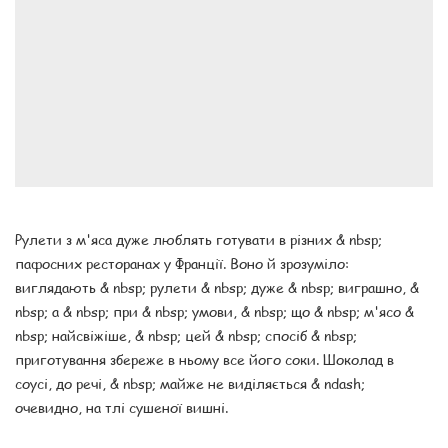
Рулети з м'яса дуже люблять готувати в різних & nbsp;
пафосних ресторанах у Франції. Воно й зрозуміло:
виглядають & nbsp; рулети & nbsp; дуже & nbsp; виграшно, &
nbsp; а & nbsp; при & nbsp; умови, & nbsp; що & nbsp; м'ясо &
nbsp; найсвіжіше, & nbsp; цей & nbsp; спосіб & nbsp;
приготування збереже в ньому все його соки. Шоколад в
соусі, до речі, & nbsp; майже не виділяється & ndash;
очевидно, на тлі сушеної вишні.