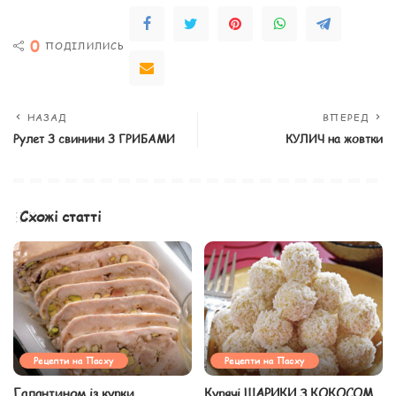
0
ПОДІЛИЛИСЬ
НАЗАД
ВПЕРЕД
Рулет З свинини З ГРИБАМИ
КУЛИЧ на жовтки
Схожі статті
Рецепти на Пасху
Рецепти на Пасху
Галантином із курки
Курячі ШАРИКИ З КОКОСОМ