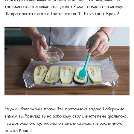
тонкими пластинками товщиною 2 мм і помістіть в миску.
Щедро посипте сіллю і залиште на 10-15 хвилин. Крок 2
смужки баклажанів промийте проточною водою і обережно
відіжміть. Розкладіть на робочому столі, вистелене фольгою,
і за допомогою кулінарного пензлика змастіть рослинною
олією. Крок 3