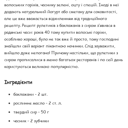
волоських горіхів, часнику зелені, оцту і спецій. Іноді в неї
додають натуральний йогурт або сметану для соковитості,
але це вже вважається відхиленням від традиційного
рецепту. Рецепт рулетиків з баклажанів з сиром з’явився в
радянські часи: років 40 тому купити волоські горіхи,
особливо хороші, було не так вже й просто, тому господині
знайшли свій варіант пікантною начинки. Слід зауважити,
вийшло дуже непогано! Причому настільки, що рулетики з
сиром прописалися в меню багатьох ресторанів і по сей день
користуються великою популярністю.
Інгредієнти
баклажани – 2 шт.
рослинне масло – 2 ст. л.
твердий сир – 50 г
часник – 2 зубчики