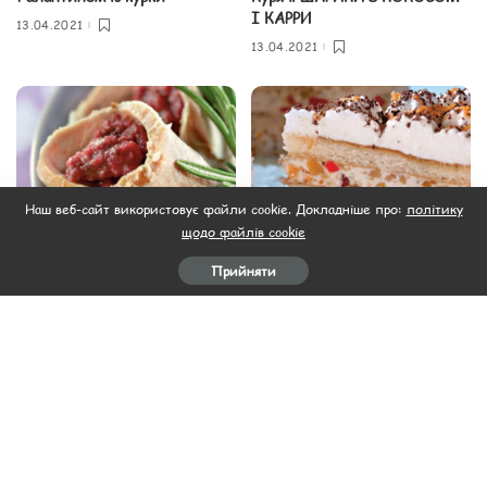
І КАРРИ
13.04.2021
13.04.2021
Наш веб-сайт використовує файли cookie. Докладніше про:
політику
щодо файлів cookie
Рецепти на Пасху
Рецепти на Пасху
Конвертики зі свинини З
Касата
Прийняти
вишневим соусом
13.04.2021
13.04.2021
Завантажити ще