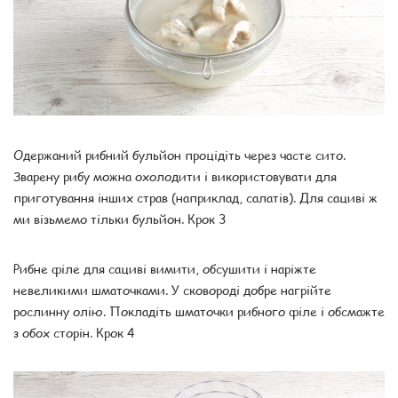
Одержаний рибний бульйон процідіть через часте сито.
Зварену рибу можна охолодити і використовувати для
приготування інших страв (наприклад, салатів). Для сациві ж
ми візьмемо тільки бульйон. Крок 3
Рибне філе для сациві вимити, обсушити і наріжте
невеликими шматочками. У сковороді добре нагрійте
рослинну олію. Покладіть шматочки рибного філе і обсмажте
з обох сторін. Крок 4