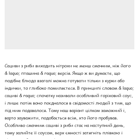
Сациви з риби виходить нітрохи не менш смачним, ніж його
& laquo; пташина & raquo; версія. Якщо ж ви думаєте, що
подібне блюдо взагалі можна готувати тільки з курки або
індички, то глибоко помиляєтеся. В принципі словом & laquo;
сациві & raquo; спочатку називали особливий горіховий соус,
і лише потім воно поєдналося в свідомості людей з тим, що
під ним подавалося. Тому наш варіант цілком заможний і,
варто зауважити, подобається всім, хто його пробував.
Особливо смачним сациві з риби стає на наступний день,
тому залийте її соусом, верх ємності затягніть плівкою і