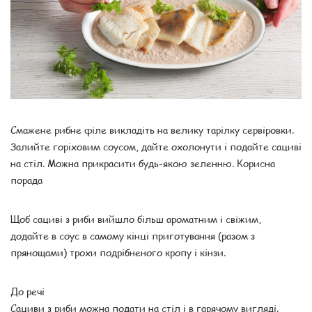
Смажене рибне філе викладіть на велику тарілку сервіровки.
Залийте горіховим соусом, дайте охолонути і подайте сациві
на стіл. Можна прикрасити будь-якою зеленню. Корисна
порада
Щоб сациві з риби вийшло більш ароматним і свіжим,
додайте в соус в самому кінці приготування (разом з
прянощами) трохи подрібненого кропу і кінзи.
До речі
Сациви з риби можна подати на стіл і в гарячому вигляді.