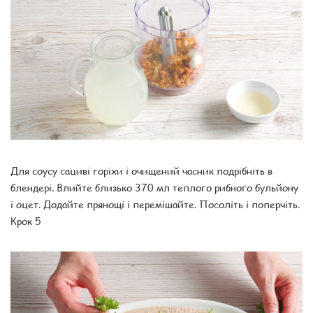
Для соусу сациві горіхи і очищений часник подрібніть в
блендері. Влийте близько 370 мл теплого рибного бульйону
і оцет. Додайте прянощі і перемішайте. Посоліть і поперчіть.
Крок 5