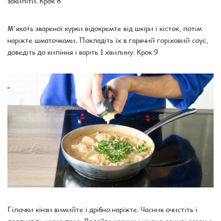
закипіти. Крок 8
М'якоть звареної курки відокремте від шкіри і кісток, потім
наріжте шматочками. Покладіть їх в гарячий горіховий соус,
доведіть до кипіння і варіть 1 хвилину. Крок 9
Гілочки кінзи вимийте і дрібно наріжте. Часник очистіть і
пропустіть через прес. Додайте часник і кінзу в сациві разом з