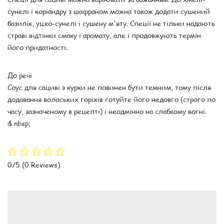
сунелі і коріандру з шафраном можна також додати сушений
базилік, уцхо-сунелі і сушену м'яту. Спеції не тільки надають
страві відтінки смаку і аромату, але і продовжують термін
його придатності.
До речі
Соус для сациві з курки не повинен бути темним, тому після
додавання волоських горіхів готуйте його недовго (строго по
часу, зазначеному в рецепті) і неодмінно на слабкому вогні.
& nbsp;
0/5
(0 Reviews)