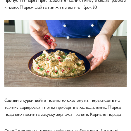
кінзою. Перемішайте і зніміть з вогню. Крок 10
Сациви з курки дайте повністю охолонути, перекладіть на
тарілку сервіровки і потім приберіть в холодильник. Перед
подачею посипте закуску зернами граната. Корисна порада
Спеції для сациві можна варіювати за бажанням. До хмелі-