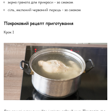
зерна граната для прикраси – за смаком
сіль, мелений червоний перець – за смаком
Покроковий рецепт приготування
Крок 1
Для сациві курку вимийте і зріжте зайвий жир. Покладіть її в