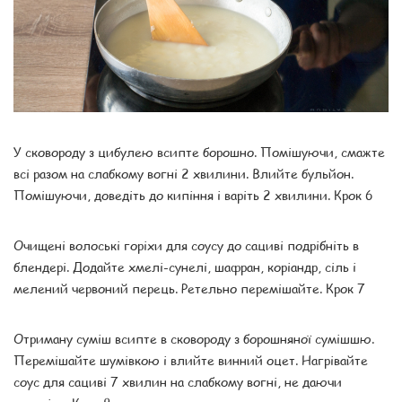
У сковороду з цибулею всипте борошно. Помішуючи, смажте
всі разом на слабкому вогні 2 хвилини. Влийте бульйон.
Помішуючи, доведіть до кипіння і варіть 2 хвилини. Крок 6
Очищені волоські горіхи для соусу до сациві подрібніть в
блендері. Додайте хмелі-сунелі, шафран, коріандр, сіль і
мелений червоний перець. Ретельно перемішайте. Крок 7
Отриману суміш всипте в сковороду з борошняної сумішшю.
Перемішайте шумівкою і влийте винний оцет. Нагрівайте
соус для сациві 7 хвилин на слабкому вогні, не даючи