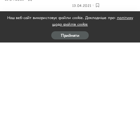
13.04.2021
Наш веб-сайт використовує файли cookie. Докладніше про:
політику
щодо файлів cookie
Прийняти
Рецепти на Пасху
Рецепти на Пасху
Конвертики зі свинини З
Касата
вишневим соусом
13.04.2021
13.04.2021
Завантажити ще