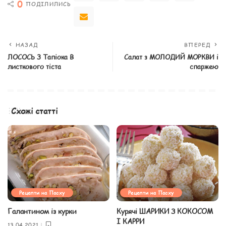
0
ПОДІЛИЛИСЬ
НАЗАД
ВПЕРЕД
ЛОСОСЬ З Тапіока В
Салат з МОЛОДИЙ МОРКВИ і
листкового тіста
спаржею
Схожі статті
Рецепти на Пасху
Рецепти на Пасху
Галантином із курки
Курячі ШАРИКИ З КОКОСОМ
І КАРРИ
13.04.2021