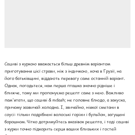
Сациві з куркою вважається більш древнім варіантом
приготування цієї страви, ніж з індичкою, хоча в Грузії, на
його батьківщині, віддають перевагу саме останній варіант.
Однак, погодьтеся, нам перша пташка значно рідніше і
ближче, тому ми пропонуємо рецепт саме з нею. Важливо
пам'ятати, що сациві & mdash; не головне блюдо, а закуска,
причому зазвичай холодна. І, звичайно, ніякої сметани в
соусі: тільки подрібнені волоські горіхи і бульйон, загущені
борошном. Чітко дотримуйтесь вказівок рецепта, і тоді сациві
з курки точно підкорить серця ваших близьких і гостей