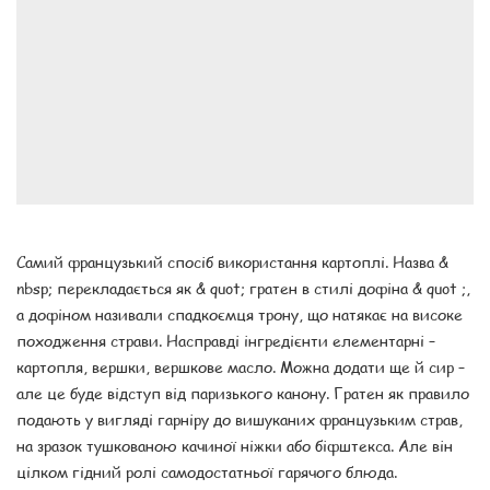
Самий французький спосіб використання картоплі. Назва &
nbsp; перекладається як & quot; гратен в стилі дофіна & quot ;,
а дофіном називали спадкоємця трону, що натякає на високе
походження страви. Насправді інгредієнти елементарні –
картопля, вершки, вершкове масло. Можна додати ще й сир –
але це буде відступ від паризького канону. Гратен як правило
подають у вигляді гарніру до вишуканих французьким страв,
на зразок тушкованою качиної ніжки або біфштекса. Але він
цілком гідний ролі самодостатньої гарячого блюда.