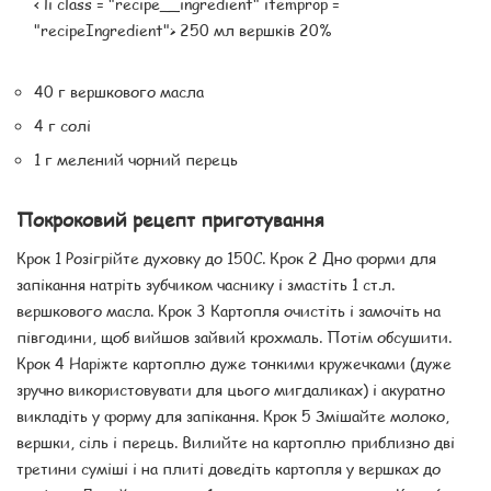
< li class = "recipe__ingredient" itemprop =
"recipeIngredient"> 250 мл вершків 20%
40 г вершкового масла
4 г солі
1 г мелений чорний перець
Покроковий рецепт приготування
Крок 1 Розігрійте духовку до 150С. Крок 2 Дно форми для
запікання натріть зубчиком часнику і змастіть 1 ст.л.
вершкового масла. Крок 3 Картопля очистіть і замочіть на
півгодини, щоб вийшов зайвий крохмаль. Потім обсушити.
Крок 4 Наріжте картоплю дуже тонкими кружечками (дуже
зручно використовувати для цього мигдаликах) і акуратно
викладіть у форму для запікання. Крок 5 Змішайте молоко,
вершки, сіль і перець. Вилийте на картоплю приблизно дві
третини суміші і на плиті доведіть картопля у вершках до