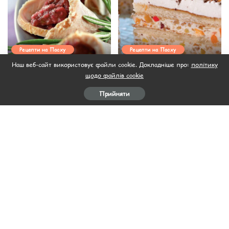
Рецепти на Пасху
Рецепти на Пасху
Наш веб-сайт використовує файли cookie. Докладніше про:
політику
Конвертики зі свинини З
Касата
щодо файлів cookie
вишневим соусом
13.04.2021
13.04.2021
Прийняти
Завантажити ще