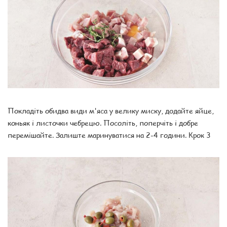
Покладіть обидва види м'яса у велику миску, додайте яйце,
коньяк і листочки чебрецю. Посоліть, поперчіть і добре
перемішайте. Залиште маринуватися на 2-4 години. Крок 3