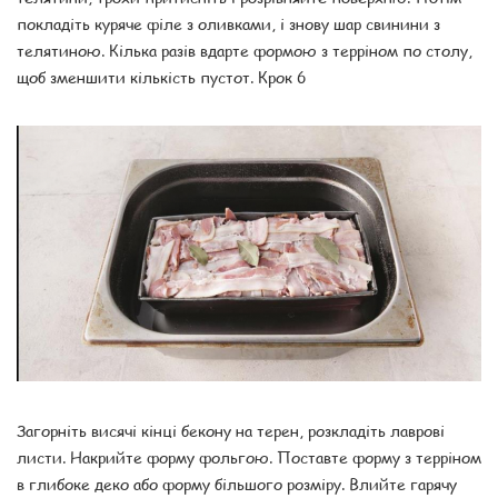
покладіть куряче філе з оливками, і знову шар свинини з
телятиною. Кілька разів вдарте формою з терріном по столу,
щоб зменшити кількість пустот. Крок 6
Загорніть висячі кінці бекону на терен, розкладіть лаврові
листи. Накрийте форму фольгою. Поставте форму з терріном
в глибоке деко або форму більшого розміру. Влийте гарячу