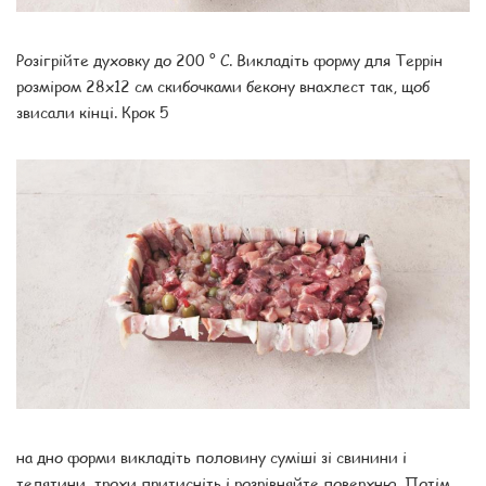
Розігрійте духовку до 200 ° С. Викладіть форму для Террін
розміром 28х12 см скибочками бекону внахлест так, щоб
звисали кінці. Крок 5
на дно форми викладіть половину суміші зі свинини і
телятини, трохи притисніть і розрівняйте поверхню. Потім