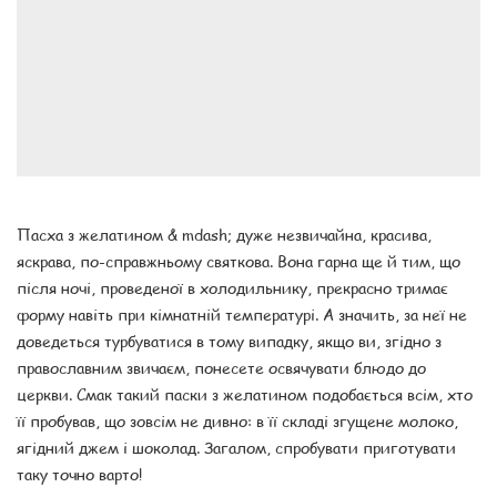
Пасха з желатином & mdash; дуже незвичайна, красива,
яскрава, по-справжньому святкова. Вона гарна ще й тим, що
після ночі, проведеної в холодильнику, прекрасно тримає
форму навіть при кімнатній температурі. А значить, за неї не
доведеться турбуватися в тому випадку, якщо ви, згідно з
православним звичаєм, понесете освячувати блюдо до
церкви. Смак такий паски з желатином подобається всім, хто
її пробував, що зовсім не дивно: в її складі згущене молоко,
ягідний джем і шоколад. Загалом, спробувати приготувати
таку точно варто!