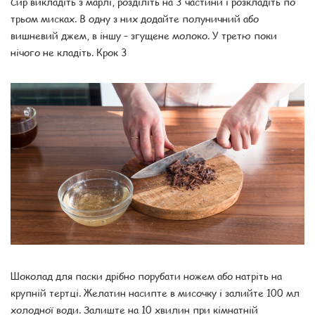
Сир викладіть з марлі, розділіть на 3 частини і розкладіть по
трьом мисках. В одну з них додайте полуничний або
вишневий джем, в іншу – згущене молоко. У третю поки
нічого не кладіть. Крок 3
Шоколад для паски дрібно порубати ножем або натріть на
крупній тертці. Желатин насипте в мисочку і залийте 100 мл
холодної води. Залиште на 10 хвилин при кімнатній