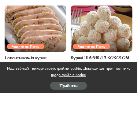
Рецепти на Пасху
Рецепти на Пасху
Галантином із курки
Курячі ШАРИКИ З КОКОСОМ
І КАРРИ
13.04.2021
Наш веб-сайт використовує файли cookie. Докладніше про:
політику
13.04.2021
щодо файлів cookie
Прийняти
Рецепти на Пасху
Рецепти на Пасху
Конвертики зі свинини З
Касата