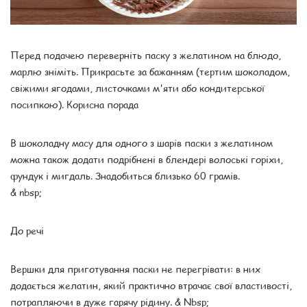
Перед подачею переверніть паску з желатином на блюдо,
марлю зніміть. Прикрасьте за бажанням (тертим шоколадом,
свіжими ягодами, листочками м'яти або кондитерської
посипкою). Корисна порада
В шоколадну масу для одного з шарів паски з желатином
можна також додати подрібнені в блендері волоські горіхи,
фундук і мигдаль. Знадобиться близько 60 грамів.
& nbsp;
До речі
Вершки для приготування паски не перегрівати: в них
додається желатин, який практично втрачає свої властивості,
потрапляючи в дуже гарячу рідину. & Nbsp;