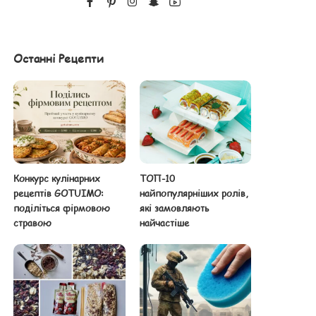
Останні Рецепти
Конкурс кулінарних
ТОП-10
рецептів GOTUIMO:
найпопулярніших ролів,
поділіться фірмовою
які замовляють
стравою
найчастіше