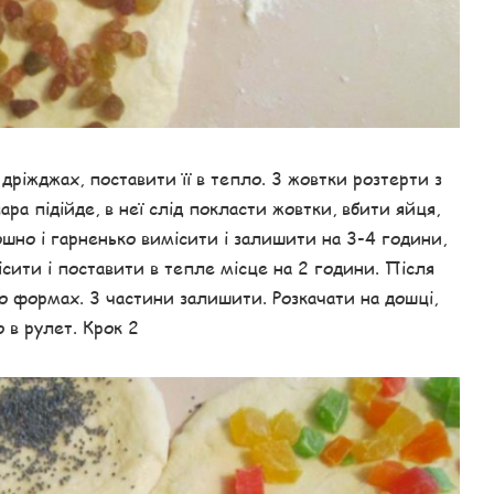
дріжджах, поставити її в тепло. 3 жовтки розтерти з
ра підійде, в неї слід покласти жовтки, вбити яйця,
ошно і гарненько вимісити і залишити на 3-4 години,
ісити і поставити в тепле місце на 2 години. Після
 по формах. 3 частини залишити. Розкачати на дошці,
 в рулет. Крок 2