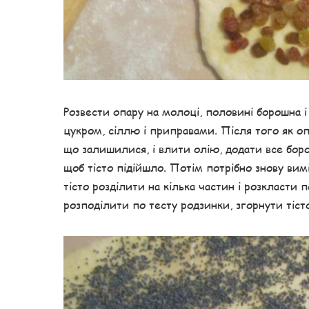
Розвести опару на молоці, половині борошна і 
цукром, сіллю і приправами. Після того як опа
що залишилися, і влити олію, додати все бор
щоб тісто підійшло. Потім потрібно знову вим
тісто розділити на кілька частин і розкласти
розподілити по тесту родзинки, згорнути тісто