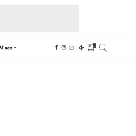
0
М’ясо