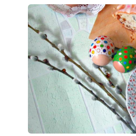
Картопля з м’ясом
Мясо по-французьки
Шинка
Рецепти із фаршу