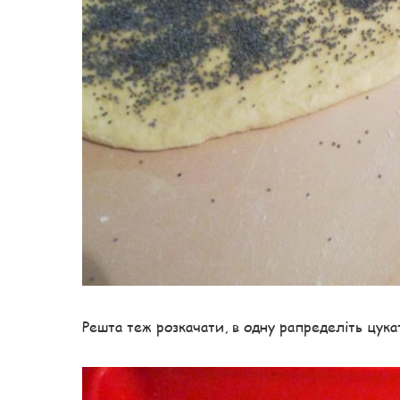
Решта теж розкачати, в одну рапределіть цука