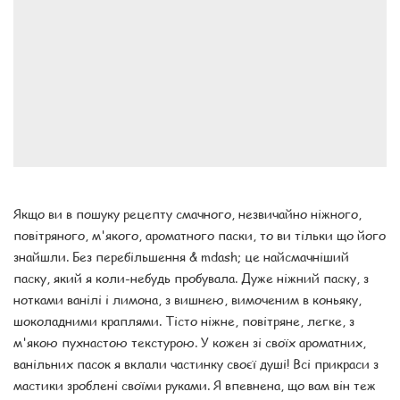
Якщо ви в пошуку рецепту смачного, незвичайно ніжного,
повітряного, м'якого, ароматного паски, то ви тільки що його
знайшли. Без перебільшення & mdash; це найсмачніший
паску, який я коли-небудь пробувала. Дуже ніжний паску, з
нотками ванілі і лимона, з вишнею, вимоченим в коньяку,
шоколадними краплями. Тісто ніжне, повітряне, легке, з
м'якою пухнастою текстурою. У кожен зі своїх ароматних,
ванільних пасок я вклали частинку своєї душі! Всі прикраси з
мастики зроблені своїми руками. Я впевнена, що вам він теж