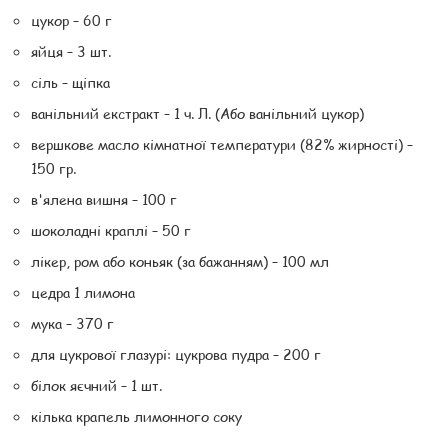
цукор – 60 г
яйця – 3 шт.
сіль – щіпка
ванільний екстракт – 1 ч. Л. (Або ванільний цукор)
вершкове масло кімнатної температури (82% жирності) –
150 гр.
в'ялена вишня – 100 г
шоколадні краплі – 50 г
лікер, ром або коньяк (за бажанням) – 100 мл
цедра 1 лимона
мука – 370 г
для цукрової глазурі: цукрова пудра – 200 г
білок яєчний – 1 шт.
кілька крапель лимонного соку