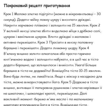
Покроковий рецепт приготування
Крок 1 Молоко злегка підігріти (можна в мікрохвильовці – 30
секунд). Додати чайну ложку цукру і висипати дріжджі.
Накрити харчовою плівкою і залишити на 15 хвилин. Крок 2
У великій мисці злегка збити виделкою яйця з дрібкою солі,
цукром і ванільним цукром. Влити дріжджі з молоком і
активно перемішати. Крок 3 Просіяти в миску половину
борошна і перемішати. Додати лимонну цедру. Крок 4
В'ялену вишню залити алкоголем або просто гарячою
кип'яченою водою і залишити набухати, а в цей час в тісто
додати борошно, що залишилося і вимісити. Увага! Більше
борошна в тісто не додавайте! Вимішуйте тісто 10-15 хвилин.
Воно буде липке, не лякайтеся. Якщо є міксер з насадкою для
тіста, можна використовувати його. Крок 5 Додаємо в тісто
вишню, випивши її паперовим рушником і злегка нарізавши її
на шматочки, і шоколадні краплі, перемішуємо. Далі
важливий момент: беремо м'яке масло і по маленькому
шматочку втручаємося його в тісто. Вимішуємо тісто,