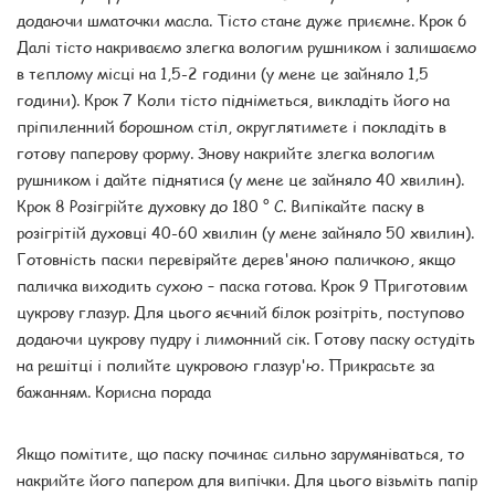
додаючи шматочки масла. Тісто стане дуже приємне. Крок 6
Далі тісто накриваємо злегка вологим рушником і залишаємо
в теплому місці на 1,5-2 години (у мене це зайняло 1,5
години). Крок 7 Коли тісто підніметься, викладіть його на
пріпиленний борошном стіл, округлятимете і покладіть в
готову паперову форму. Знову накрийте злегка вологим
рушником і дайте піднятися (у мене це зайняло 40 хвилин).
Крок 8 Розігрійте духовку до 180 ° С. Випікайте паску в
розігрітій духовці 40-60 хвилин (у мене зайняло 50 хвилин).
Готовність паски перевіряйте дерев'яною паличкою, якщо
паличка виходить сухою – паска готова. Крок 9 Приготовим
цукрову глазур. Для цього яєчний білок розітріть, поступово
додаючи цукрову пудру і лимонний сік. Готову паску остудіть
на решітці і полийте цукровою глазур'ю. Прикрасьте за
бажанням. Корисна порада
Якщо помітите, що паску починає сильно зарумяніваться, то
накрийте його папером для випічки. Для цього візьміть папір