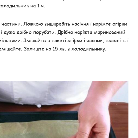
олодильник на 1 ч.
4 частини. Ложкою вишкребіть насіння і наріжте огірки
 і дуже дрібно порубати. Дрібно наріжте маринований
ільцями. Змішайте в пакеті огірки і часник, посоліть і
емішайте. Залиште на 15 хв. в холодильнику.