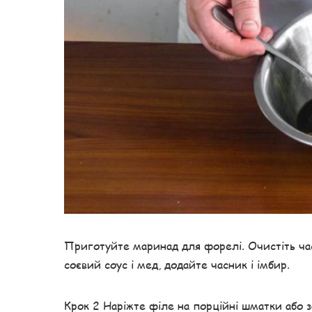
Приготуйте маринад для форелі. Очистіть часн
соєвий соус і мед, додайте часник і імбир.
Крок 2 Наріжте філе на порційні шматки або 