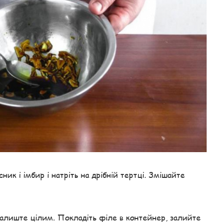
ик і імбир і натріть на дрібній тертці. Змішайте
залиште цілим. Покладіть філе в контейнер, залийте