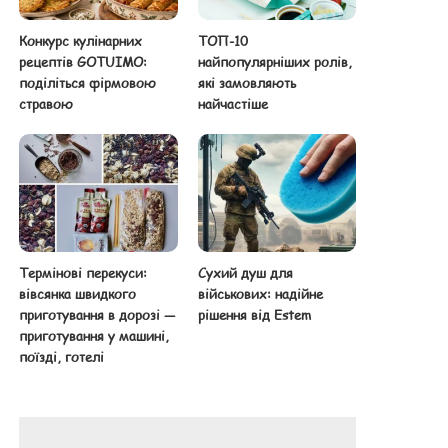
Конкурс кулінарних
ТОП-10
рецептів GOTUIMO:
найпопулярніших ролів,
поділіться фірмовою
які замовляють
стравою
найчастіше
Термінові перекуси:
Сухий душ для
вівсянка швидкого
військових: надійне
приготування в дорозі —
рішення від Estem
приготування у машині,
поїзді, готелі