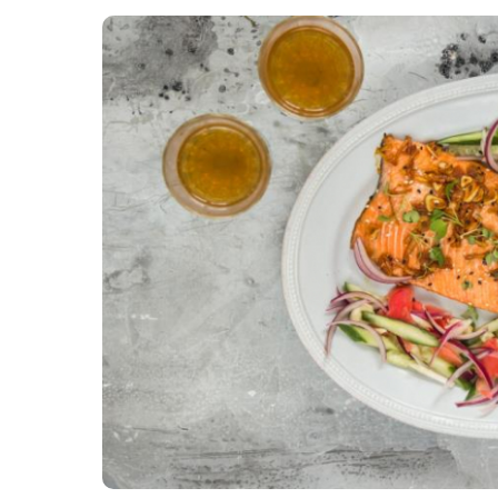
Картопля з м’ясом
Мясо по-французьки
Шинка
Рецепти із фаршу