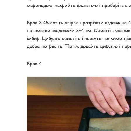
маринадом, накрийте фольгою і приберіть в х
Крок 3 Очистіть огірки і розрізати вздовж на 
на шматки завдовжки 3-4 см. Очистіть часник
імбир. Цибулю очистіть і наріжте тонкими півк
добре потрясіть. Потім додайте цибулю і пер
Крок 4