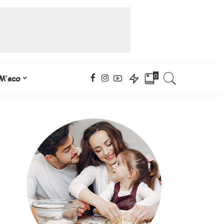
0
М’ясо