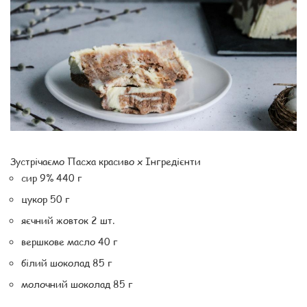
Зустрічаємо Пасха красиво x Інгредієнти
сир 9% 440 г
цукор 50 г
яєчний жовток 2 шт.
вершкове масло 40 г
білий шоколад 85 г
молочний шоколад 85 г