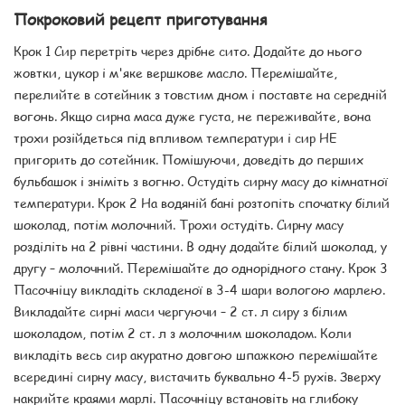
Покроковий рецепт приготування
Крок 1 Сир перетріть через дрібне сито. Додайте до нього
жовтки, цукор і м'яке вершкове масло. Перемішайте,
перелийте в сотейник з товстим дном і поставте на середній
вогонь. Якщо сирна маса дуже густа, не переживайте, вона
трохи розійдеться під впливом температури і сир НЕ
пригорить до сотейник. Помішуючи, доведіть до перших
бульбашок і зніміть з вогню. Остудіть сирну масу до кімнатної
температури. Крок 2 На водяній бані розтопіть спочатку білий
шоколад, потім молочний. Трохи остудіть. Сирну масу
розділіть на 2 рівні частини. В одну додайте білий шоколад, у
другу – молочний. Перемішайте до однорідного стану. Крок 3
Пасочніцу викладіть складеної в 3-4 шари вологою марлею.
Викладайте сирні маси чергуючи – 2 ст. л сиру з білим
шоколадом, потім 2 ст. л з молочним шоколадом. Коли
викладіть весь сир акуратно довгою шпажкою перемішайте
всередині сирну масу, вистачить буквально 4-5 рухів. Зверху
накрийте краями марлі. Пасочніцу встановіть на глибоку