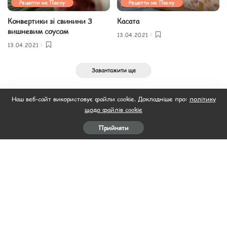
Рецепти на Пасху
Рецепти на Пасху
Конвертики зі свинини З
Касата
вишневим соусом
13.04.2021
13.04.2021
Завантажити ще
Наш веб-сайт використовує файли cookie. Докладніше про:
політику
щодо файлів cookie
Прийняти
Головна
Пляцок
Рецепти салатів
Рецепти
Відео
М’ясо