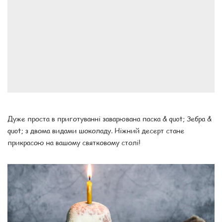
Дуже проста в приготуванні заварювана паска & quot; Зебра &
quot; з двома видами шоколаду. Ніжний десерт стане
прикрасою на вашому святковому столі!