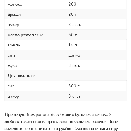
молоко
200 г
дріжджі
20 г
цукор
3 ст.л.
масло розтоплене
50 г
ваніль
1 ч.л.
сіль
щіпка
мука
3 скл.
Для начиники
сир
300 г
цукор
3 ст.л
Пропоную Вам рецепт дріжджових булочок з сиром. Я
люблю такий спосіб приготування булочок-розочок. Вони
виходять гарні, апетитні та рум’яні. Смачна начинка з сиру