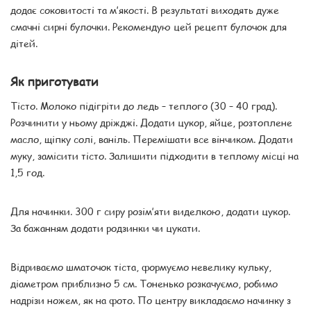
додає соковитості та м’якості. В результаті виходять дуже
смачні сирні булочки. Рекомендую цей рецепт булочок для
дітей.
Як приготувати
Тісто. Молоко підігріти до ледь – теплого (30 – 40 град).
Розчинити у ньому дріжджі. Додати цукор, яйце, розтоплене
масло, щіпку солі, ваніль. Перемішати все вінчиком. Додати
муку, замісити тісто. Залишити підходити в теплому місці на
1,5 год.
Для начинки. 300 г сиру розім’яти виделкою, додати цукор.
За бажанням додати родзинки чи цукати.
Відриваємо шматочок тіста, формуємо невелику кульку,
діаметром приблизно 5 см. Тоненько розкачуємо, робимо
надрізи ножем, як на фото. По центру викладаємо начинку з