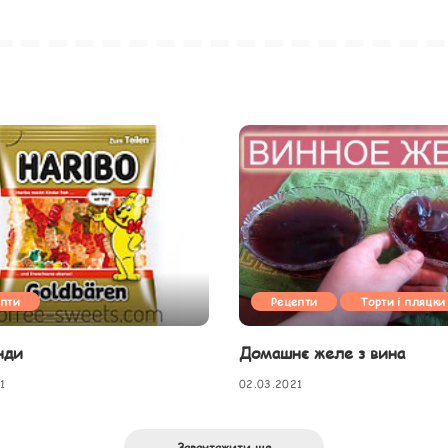
епти
Рецепти
Торти і пляцки
нди
Домашнє желе з вина
1
02.03.2021
Завантажити ще