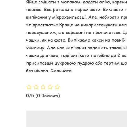
Яйце змішати з молоком, додати олію, варенн
печива. Все ретельно перемішати. Викласти ті
випікання у мікрохвильовці. Але, набирати п
«підростають».Краще не використовувати вели
пересушеним, а в середині не пропечеться. І
чашки, як на фото. Випікаємо кекси на повній 
хвилину. Але час випікання залежить також в
чашка для чаю, тоді випікати потрібно до 2 х
присипавши цукровою пудрою або тертим ш
без нічого. Смачного!
0/5
(0 Reviews)