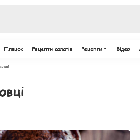
Пляцок
Рецепти салатів
Рецепти
Відео
ьовці
овці