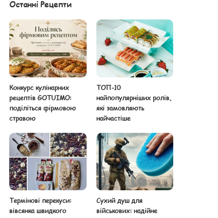
Останні Рецепти
Конкурс кулінарних
ТОП-10
рецептів GOTUIMO:
найпопулярніших ролів,
поділіться фірмовою
які замовляють
стравою
найчастіше
Термінові перекуси:
Сухий душ для
вівсянка швидкого
військових: надійне