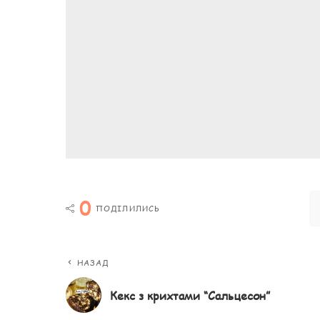
0
ПОДІЛИЛИСЬ
НАЗАД
Кекс з крихтами “Сальцесон”