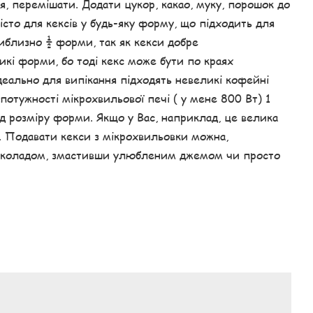
я, перемішати. Додати цукор, какао, муку, порошок до
сто для кексів у будь-яку форму, що підходить для
риблизно ½ форми, так як кекси добре
кі форми, бо тоді кекс може бути по краях
деально для випікання підходять невеликі кофейні
потужності мікрохвильової печі ( у мене 800 Вт) 1
ід розміру форми. Якщо у Вас, наприклад, це велика
в. Подавати кекси з мікрохвильовки можна,
околадом, змастивши улюбленим джемом чи просто