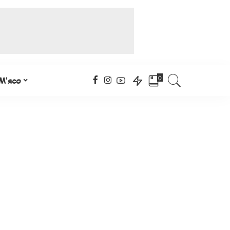
0
М’ясо