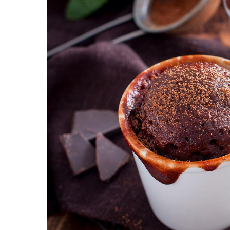
Картопля з м’ясом
Мясо по-французьки
Шинка
Рецепти із фаршу