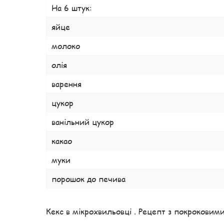
На 6 штук:
яйце
молоко
олія
варення
цукор
ванільний цукор
какао
муки
порошок до печива
Кекс в мікрохвильовці . Рецепт з покроковим