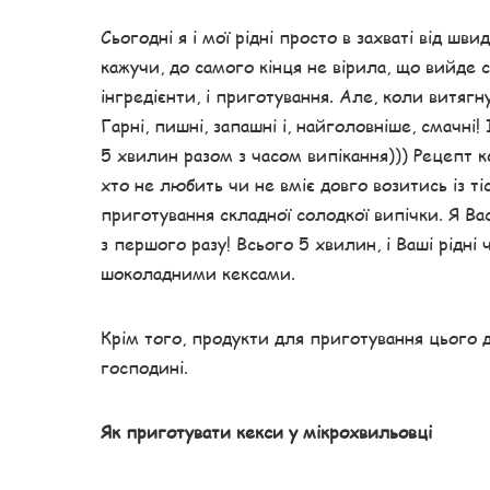
Сьогодні я і мої рідні просто в захваті від шв
кажучи, до самого кінця не вірила, що вийде 
інгредієнти, і приготування. Але, коли витяг
Гарні, пишні, запашні і, найголовніше, смачн
5 хвилин разом з часом випікання))) Рецепт ке
хто не любить чи не вміє довго возитись із ті
приготування складної солодкої випічки. Я В
з першого разу! Всього 5 хвилин, і Ваші рідн
шоколадними кексами.
Крім того, продукти для приготування цього 
господині.
Як приготувати кекси у мікрохвильовці