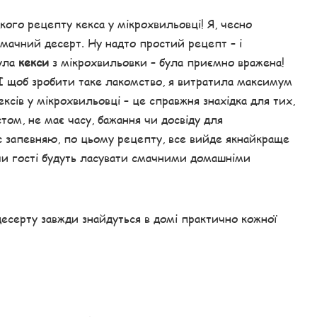
идкого рецепту кекса у мікрохвильовці! Я, чесно
смачний десерт. Ну надто простий рецепт – і
нула
кекси
з мікрохвильовки – була приємно вражена!
і! І щоб зробити таке лакомство, я витратила максимум
ксів у мікрохвильовці – це справжня знахідка для тих,
стом, не має часу, бажання чи досвіду для
ас запевняю, по цьому рецепту, все вийде якнайкраще
і чи гості будуть ласувати смачними домашніми
десерту завжди знайдуться в домі практично кожної