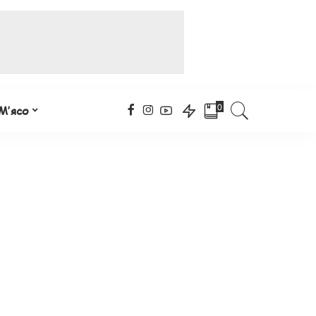
0
М’ясо