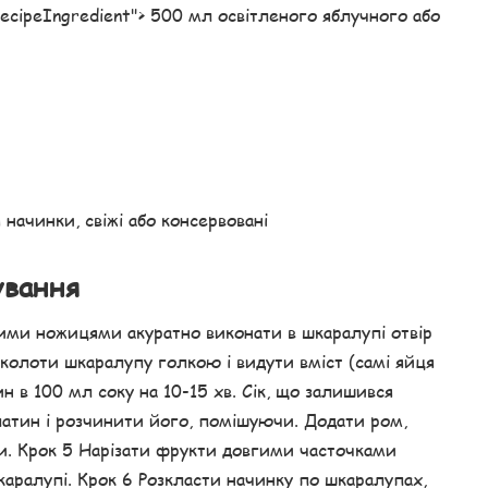
 "recipeIngredient"> 500 мл освітленого яблучного або
 начинки, свіжі або консервовані
ування
ими ножицями акуратно виконати в шкаралупі отвір
околоти шкаралупу голкою і видути вміст (самі яйця
н в 100 мл соку на 10-15 хв. Сік, що залишився
латин і розчинити його, помішуючи. Додати ром,
ти. Крок 5 Нарізати фрукти довгими часточками
шкаралупі. Крок 6 Розкласти начинку по шкаралупах,