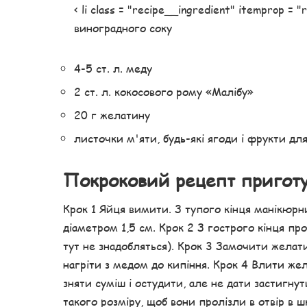
< li class = "recipe__ingredient" itemprop =
виноградного соку
4-5 ст. л. меду
2 ст. л. кокосового рому «Малібу»
20 г желатину
листочки м'яти, будь-які ягоди і фрукти для
Покроковий рецепт пригот
Крок 1 Яйця вимити. З тупого кінця манікюрн
діаметром 1,5 см. Крок 2 З гострого кінця пр
тут не знадобляться). Крок 3 Замочити желати
нагріти з медом до кипіння. Крок 4 Влити же
зняти суміш і остудити, але не дати застигну
такого розміру, щоб вони пролізли в отвір в 