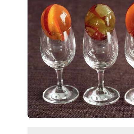
Картопля з м’ясом
Мясо по-французьки
Шинка
Рецепти із фаршу