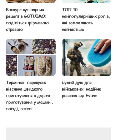
Конкурс кулінарних
ТОП-10
рецептів GOTUIMO:
найпопулярніших ролів,
поділіться фірмовою
які замовляють
стравою
найчастіше
Термінові перекуси:
Сухий душ для
вівсянка швидкого
військових: надійне
приготування в дорозі —
рішення від Estem
приготування у машині,
поїзді, готелі