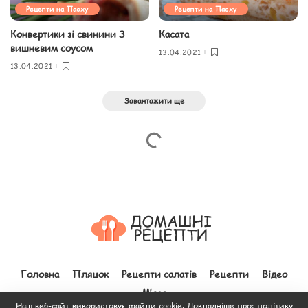
Рецепти на Пасху
Рецепти на Пасху
Конвертики зі свинини З
Касата
вишневим соусом
13.04.2021
13.04.2021
Завантажити ще
Головна
Пляцок
Рецепти салатів
Рецепти
Відео
М’ясо
Наш веб-сайт використовує файли cookie. Докладніше про:
політику