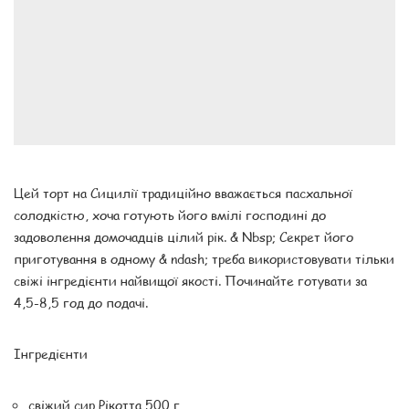
Цей торт на Сицилії традиційно вважається пасхальної
солодкістю, хоча готують його вмілі господині до
задоволення домочадців цілий рік. & Nbsp; Секрет його
приготування в одному & ndash; треба використовувати тільки
свіжі інгредієнти найвищої якості. Починайте готувати за
4,5-8,5 год до подачі.
Інгредієнти
свіжий сир Рікотта 500 г