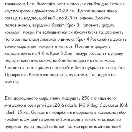
товщиною 1 см. Викладіть частиною цих скибок дно і стінки
круглої форми діаметром 20-22 см. Що залишився лікер
розведіть водою, щоб вийшло 2/3 ст. рідини. Змочіть
половиною цієї рідини бісквіт. Крок 3 Наповніть форму
кремом і покрийте залишилися скибками бісквіта. Збризніть
його залишилася лікерної рідиною. Крок 4 Розкачайте досить
тонко марципан, покрийте їм торт. Поставте форму в
холодильник на 4-8 ч. Крок 5 Для глазурі розведіть цукрову
пудру лимонним соком, щоб вийшла досить густа маса.
Дістаньте торт з форми і покрийте його цукровою глазур'ю.
Прикрасьте Касата залишилися цукатами. Господині на
замітку
Для домашнього марципану підсушіть 250 г очищеного
мигдалю в розігрітій до 120 & ndash; 140 & deg; С духовці 10 &
ndash; 15 хв., Остудіть і подрібніть в борошно в кавомолці або
комбайні. Змішайте мелений мигдаль з такою ж кількістю
цукрової пудри, додайте білок і кілька крапель мигдальної