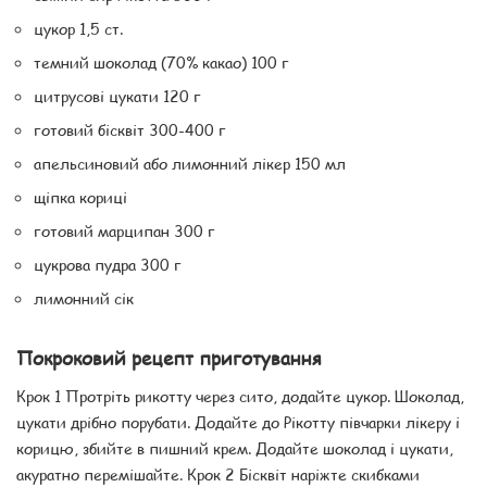
цукор 1,5 ст.
темний шоколад (70% какао) 100 г
цитрусові цукати 120 г
готовий бісквіт 300-400 г
апельсиновий або лимонний лікер 150 мл
щіпка кориці
готовий марципан 300 г
цукрова пудра 300 г
лимонний сік
Покроковий рецепт приготування
Крок 1 Протріть рикотту через сито, додайте цукор. Шоколад,
цукати дрібно порубати. Додайте до Рікотту півчарки лікеру і
корицю, збийте в пишний крем. Додайте шоколад і цукати,
акуратно перемішайте. Крок 2 Бісквіт наріжте скибками