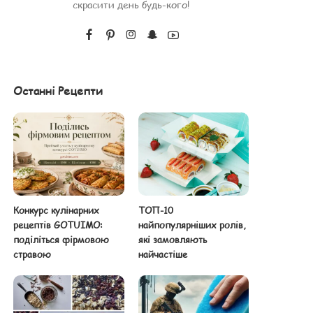
скрасити день будь-кого!
Останні Рецепти
Конкурс кулінарних
ТОП-10
рецептів GOTUIMO:
найпопулярніших ролів,
поділіться фірмовою
які замовляють
стравою
найчастіше