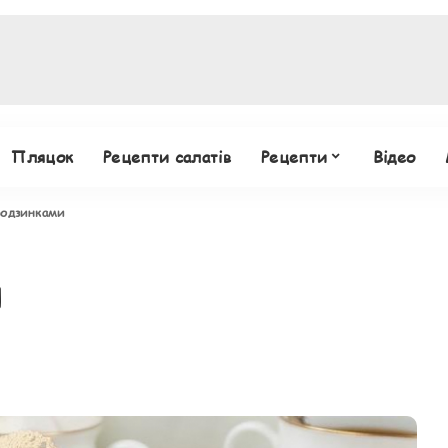
Пляцок
Рецепти салатів
Рецепти
Відео
родзинками
и