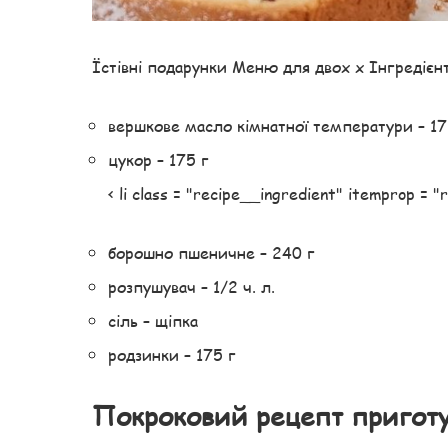
Їстівні подарунки Меню для двох x Інгредієн
вершкове масло кімнатної температури – 17
цукор – 175 г
< li class = "recipe__ingredient" itemprop = 
борошно пшеничне – 240 г
розпушувач – 1/2 ч. л.
сіль – щіпка
родзинки – 175 г
Покроковий рецепт пригот