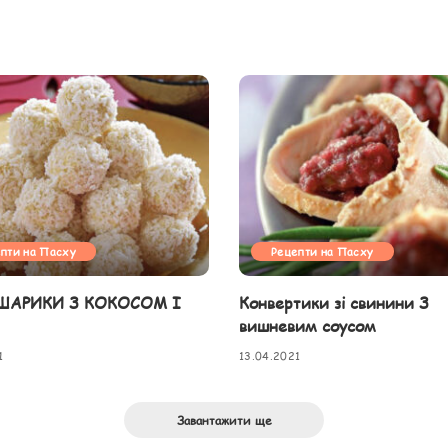
пти на Пасху
Рецепти на Пасху
 ШАРИКИ З КОКОСОМ І
Конвертики зі свинини З
вишневим соусом
1
13.04.2021
Завантажити ще