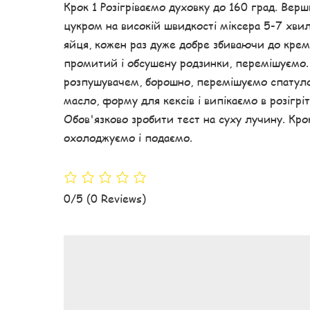
Крок 1 Розігріваємо духовку до 160 град. Вер
цукром на високій швидкості міксера 5-7 хви
яйця, кожен раз дуже добре збиваючи до кре
промитий і обсушену родзинки, перемішуємо. 
розпушувачем, борошно, перемішуємо спатуло
масло, форму для кексів і випікаємо в розігрі
Обов'язково зробити тест на суху лучину. К
охолоджуємо і подаємо.
0/5
(0 Reviews)