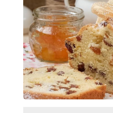
Картопля з м’ясом
Мясо по-французьки
Шинка
Рецепти із фаршу