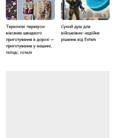
Термінові перекуси:
Сухий душ для
вівсянка швидкого
військових: надійне
приготування в дорозі —
рішення від Estem
приготування у машині,
поїзді, готелі