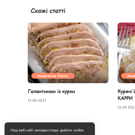
Схожі статті
Рецепти на Пасху
Реце
Галантином із курки
Курячі
КАРРИ
13.04.2021
13.04.202
Наш веб-сайт використовує файли cookie.