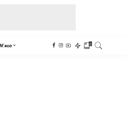
0
М’ясо