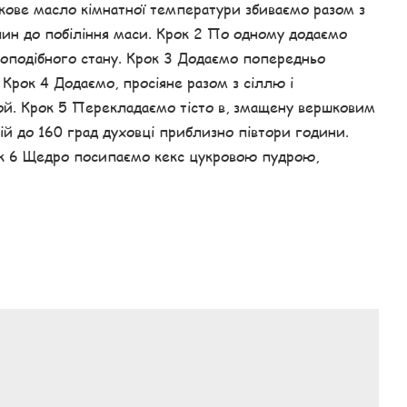
шкове масло кімнатної температури збиваємо разом з
лин до побіління маси. Крок 2 По одному додаємо
моподібного стану. Крок 3 Додаємо попередньо
Крок 4 Додаємо, просіяне разом з сіллю і
й. Крок 5 Перекладаємо тісто в, змащену вершковим
тій до 160 град духовці приблизно півтори години.
рок 6 Щедро посипаємо кекс цукровою пудрою,