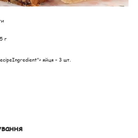
ти
5 г
"recipeIngredient"> яйця – 3 шт.
ування