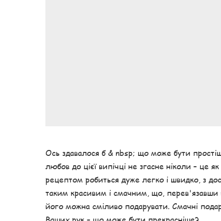
Ось здавалося б & nbsp; що може бути простіш
любов до цієї випічці не згасне ніколи – це я
рецептом робиться дуже легко і швидко, з дос
таким красивим і смачним, що, перев'язавши 
його можна сміливо подарувати. Смачні подар
Ваших рук – що може бути прекрасніше?