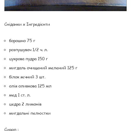
Сніданки x Інгредієнти
борошно 75 г
розпушувач 1/2 ч. л.
цукрова пудра 150 г
мигдаль очищений мелений 125 г
білок яєчний 3 шт.
олія оливкова 125 мл
мед 1 ст. л.
цедра 2 лимонів
мигдальні пелюстки
Сироп :