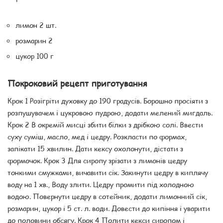
лимон 2 шт.
розмарин 2
цукор 100 г
Покроковий рецепт приготування
Крок 1 Розігріти духовку до 190 градусів. Борошно просіяти з
розпушувачем і цукровою пудрою, додати мелений мигдаль.
Крок 2 В окремій мисці збити білки з дрібкою солі. Ввести
суху суміш, масло, мед і цедру. Розкласти по формах,
запікати 15 хвилин. Дати кексу охолонути, дістати з
формочок. Крок 3 Для сиропу зрізати з лимонів цедру
тонкими смужками, вичавити сік. Закинути цедру в киплячу
воду на 1 хв., Воду злити. Цедру промити під холодною
водою. Повернути цедру в сотейник, додати лимонний сік,
розмарин, цукор і 5 ст. л. води. Довести до кипіння і уварити
до половини обсягу. Крок 4 Полити кекси сиропом і