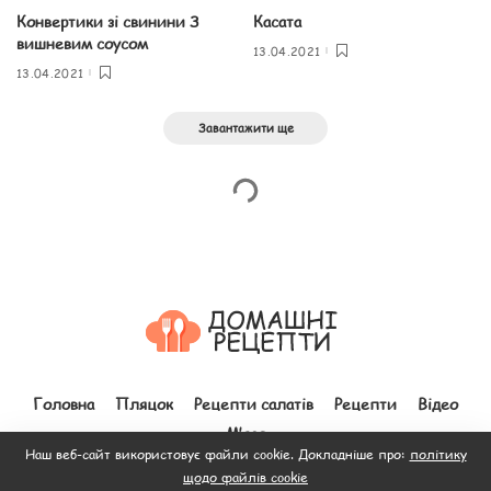
Конвертики зі свинини З
Касата
вишневим соусом
13.04.2021
13.04.2021
Завантажити ще
Головна
Пляцок
Рецепти салатів
Рецепти
Відео
М’ясо
Наш веб-сайт використовує файли cookie. Докладніше про:
політику
щодо файлів cookie