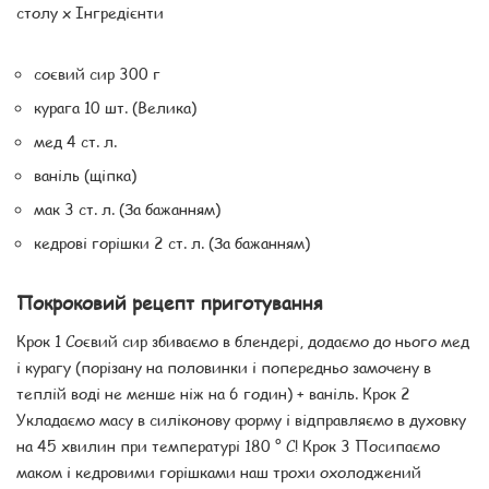
столу x Інгредієнти
соєвий сир 300 г
курага 10 шт. (Велика)
мед 4 ст. л.
ваніль (щіпка)
мак 3 ст. л. (За бажанням)
кедрові горішки 2 ст. л. (За бажанням)
Покроковий рецепт приготування
Крок 1 Соєвий сир збиваємо в блендері, додаємо до нього мед
і курагу (порізану на половинки і попередньо замочену в
теплій воді не менше ніж на 6 годин) + ваніль. Крок 2
Укладаємо масу в силіконову форму і відправляємо в духовку
на 45 хвилин при температурі 180 ° C! Крок 3 Посипаємо
маком і кедровими горішками наш трохи охолоджений