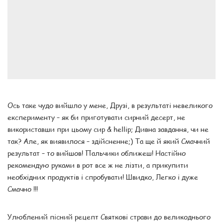
Ось таке чудо вийшло у мене, Друзі, в результаті невеликого
експерименту – як би приготувати сирний десерт, не
використавши при цьому сир & hellip; Дивна завдання, чи не
так? Але, як виявилося – здійсненне;) Та ще й який Смачний
результат – то вийшов! Пальчики оближеш! Настійно
рекомендую руками в рот все ж не лізти, а прикупити
необхідних продуктів і спробувати! Швидко, Легко і дуже
Смачно !!!
Улюблений пісний рецепт Святкові страви до великоднього