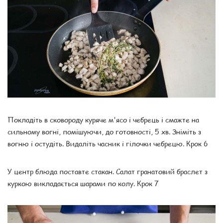
Покладіть в сковороду куряче м'ясо і чебрець і смажте на
сильному вогні, помішуючи, до готовності, 5 хв. Зніміть з
вогню і остудіть. Видаліть часник і гілочки чебрецю. Крок 6
У центр блюда поставте стакан. Салат гранатовий браслет з
куркою викладається шарами по колу. Крок 7