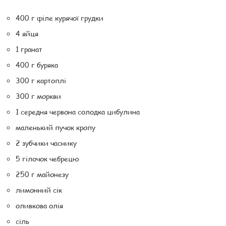
400 г філе курячої грудки
4 яйця
1 гранат
400 г буряка
300 г картоплі
300 г моркви
1 середня червона солодка цибулина
маленький пучок кропу
2 зубчики часнику
5 гілочок чебрецю
250 г майонезу
лимонний сік
оливкова олія
сіль