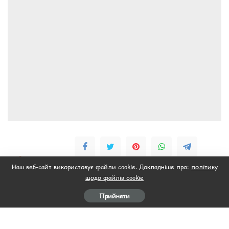
0
ПОДІЛИЛИСЬ
Наш веб-сайт використовує файли cookie. Докладніше про:
політику
щодо файлів cookie
Прийняти
НАЗАД
ВПЕРЕД
ВЕЛИКОДНІЙ СУП ІЗ
Рулет З яловичини З білими
КРОЛИКА З КАШТАНАМИ
грибами