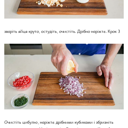
зваріть яйця круто, остудіть, очистіть. Дрібно наріжте. Крок 3
Очистіть цибулю, наріжте дрібними кубиками і збризніть