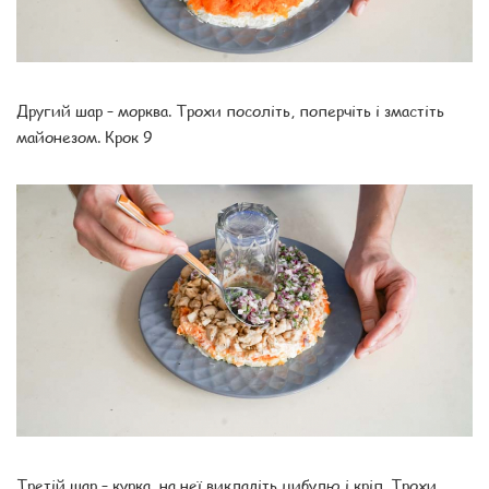
Другий шар – морква. Трохи посоліть, поперчіть і змастіть
майонезом. Крок 9
Третій шар – курка, на неї викладіть цибулю і кріп. Трохи