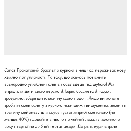
Салат Гранатовий браслет з куркою в наш час переживає нову
хвилю популярності. Та таку, що ось-ось потіснить
всенародно улюблені олів'є і оселедець під шубою! Ми
вирішили дати свою версію & laquo; браслета & raquo ;,
зрозуміло, зберігши класичну ідею подачі. Якщо ви хочете
зробити смак салату з куркою ніжнішим і вишуканим, замініть
третину майонезу для соусу густої жирної сметаною (не
менше 40%) і додайте в нього по чайній ложці лимонного
соку і тертої на дрібній тертці цедри. До речі, куряче філе