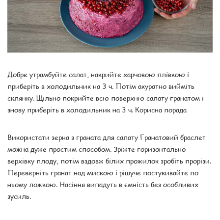
Добре утрамбуйте салат, накрийте харчовою плівкою і
приберіть в холодильник на 3 ч. Потім акуратно вийміть
склянку. Щільно покрийте всю поверхню салату гранатом і
знову приберіть в холодильник на 3 ч. Корисна порада
Використати зерна з граната для салату Гранатовий браслет
можна дуже простим способом. Зріжте горизонтально
верхівку плоду, потім вздовж білих прожилок зробіть прорізи.
Переверніть гранат над мискою і рішуче постукивайте по
ньому ложкою. Насіння випадуть в ємність без особливих
зусиль.