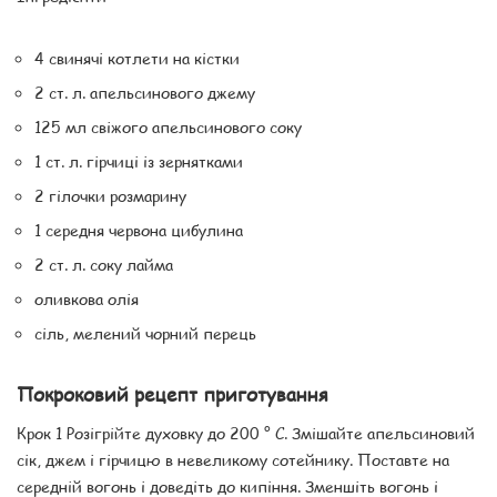
4 свинячі котлети на кістки
2 ст. л. апельсинового джему
125 мл свіжого апельсинового соку
1 ст. л. гірчиці із зернятками
2 гілочки розмарину
1 середня червона цибулина
2 ст. л. соку лайма
оливкова олія
сіль, мелений чорний перець
Покроковий рецепт приготування
Крок 1 Розігрійте духовку до 200 ° С. Змішайте апельсиновий
сік, джем і гірчицю в невеликому сотейнику. Поставте на
середній вогонь і доведіть до кипіння. Зменшіть вогонь і