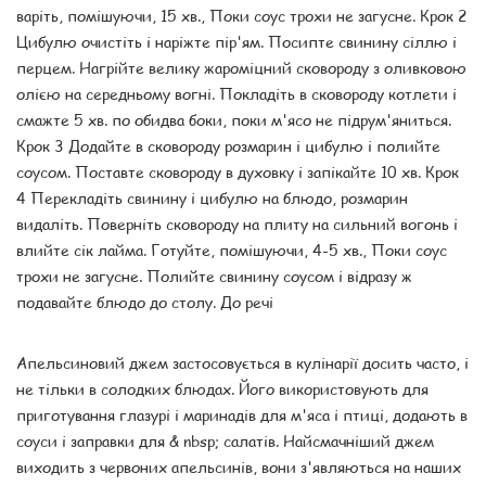
варіть, помішуючи, 15 хв., Поки соус трохи не загусне. Крок 2
Цибулю очистіть і наріжте пір'ям. Посипте свинину сіллю і
перцем. Нагрійте велику жароміцний сковороду з оливковою
олією на середньому вогні. Покладіть в сковороду котлети і
смажте 5 хв. по обидва боки, поки м'ясо не підрум'яниться.
Крок 3 Додайте в сковороду розмарин і цибулю і полийте
соусом. Поставте сковороду в духовку і запікайте 10 хв. Крок
4 Перекладіть свинину і цибулю на блюдо, розмарин
видаліть. Поверніть сковороду на плиту на сильний вогонь і
влийте сік лайма. Готуйте, помішуючи, 4-5 хв., Поки соус
трохи не загусне. Полийте свинину соусом і відразу ж
подавайте блюдо до столу. До речі
Апельсиновий джем застосовується в кулінарії досить часто, і
не тільки в солодких блюдах. Його використовують для
приготування глазурі і маринадів для м'яса і птиці, додають в
соуси і заправки для & nbsp; салатів. Найсмачніший джем
виходить з червоних апельсинів, вони з'являються на наших