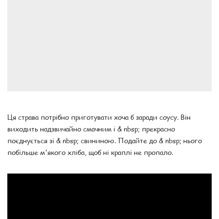
Ця страва потрібно приготувати хоча б заради соусу. Він
виходить надзвичайно смачним і & nbsp; прекрасно
поєднується зі & nbsp; свининою. Подайте до & nbsp; нього
побільше м'якого хліба, щоб ні краплі не пропало.