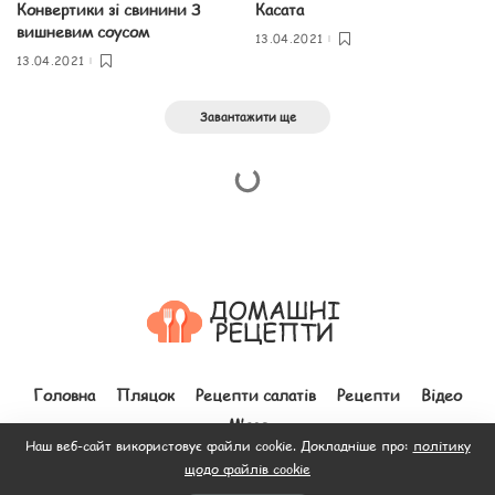
Конвертики зі свинини З
Касата
вишневим соусом
13.04.2021
13.04.2021
Завантажити ще
Головна
Пляцок
Рецепти салатів
Рецепти
Відео
М’ясо
Наш веб-сайт використовує файли cookie. Докладніше про:
політику
щодо файлів cookie