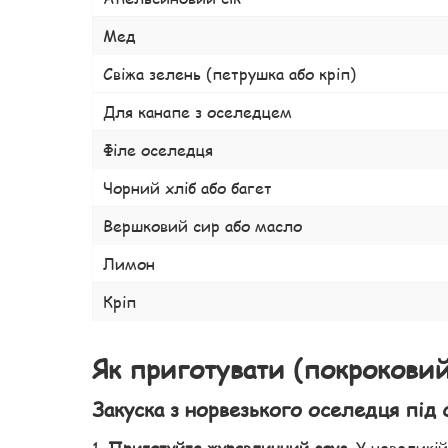
Мед
Свіжа зелень (петрушка або кріп)
Для канапе з оселедцем
Філе оселедця
Чорний хліб або багет
Вершковий сир або масло
Лимон
Кріп
Як приготувати (покроковий
Закуска з норвезького оселедця під
Приготуйте журавлинний соус.
У невеликій