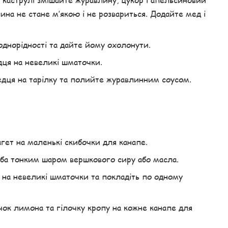
лина не стане м’якою і не розвариться. Додайте мед і
днорідності та дайте йому охолонути.
ця на невеликі шматочки.
дця на тарілку та полийте журавлинним соусом.
гет на маленькі скибочки для канапе.
а тонким шаром вершкового сиру або масла.
на невеликі шматочки та покладіть по одному
к лимона та гілочку кропу на кожне канапе для