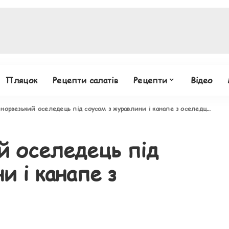
Пляцок
Рецепти салатів
Рецепти
Відео
 норвезький оселедець під соусом з журавлини і канапе з оселедцем
й оселедець під
и і канапе з