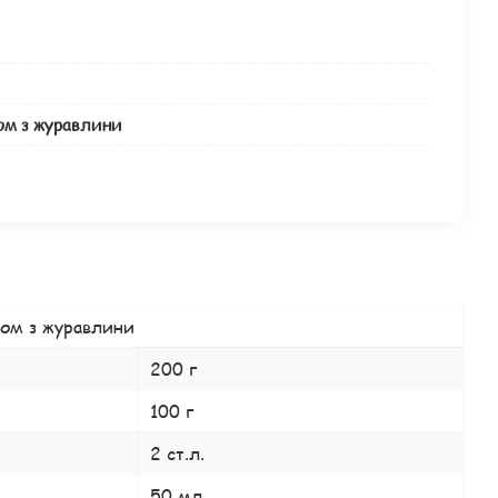
сом з журавлини
сом з журавлини
200 г
100 г
2 ст.л.
50 мл