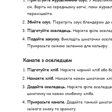
сік. Варіть на середньому вогні, поки журав
перемішайте.
Збийте соус.
Перетріть соус блендером до о
Підготуйте оселедець.
Наріжте філе оселед
Подайте закуску.
Викладіть шматочки оселе
Прикрасьте свіжою зеленню для кольору.
Канапе з оселедцем
Підготуйте хліб.
Наріжте чорний хліб або ба
Намажте хліб.
Намажте кожен шматочок хліб
Додайте оселедець.
Наріжте філе оселедця 
шматочку на кожен скибочку хліба.
Прикрасьте канапе.
Додайте тонкий шматочо
свіжого смаку та аромату.