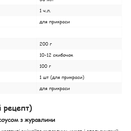
1 ч.л.
для прикраси
200 г
10-12 скибочок
100 г
1 шт (для прикраси)
для прикраси
 рецепт)
 соусом з журавлини
 каструлі змішайте журавлину, цукор і апельсиновий