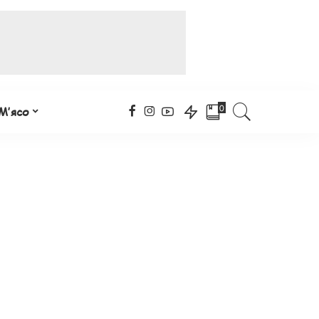
0
М’ясо