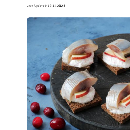
Картопля з м’ясом
Last Updated:
12.11.2024
Мясо по-французьки
Шинка
Рецепти із фаршу