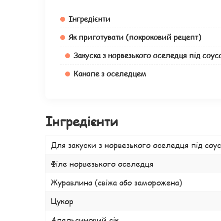
Інгредієнти
Як приготувати (покроковий рецепт)
Закуска з норвезького оселедця під соу
Канапе з оселедцем
Інгредієнти
Для закуски з норвезького оселедця під соу
Філе норвезького оселедця
Журавлина (свіжа або заморожена)
Цукор
Апельсиновий сік