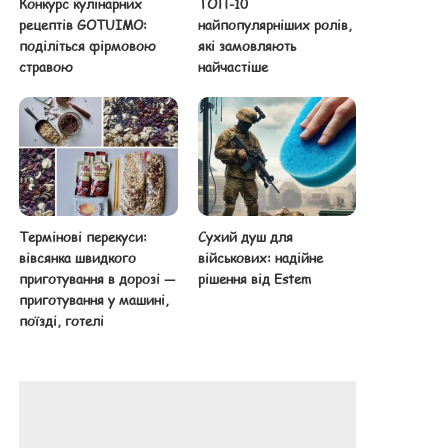
Конкурс кулінарних
ТОП-10
рецептів GOTUIMO:
найпопулярніших ролів,
поділіться фірмовою
які замовляють
стравою
найчастіше
Термінові перекуси:
Сухий душ для
вівсянка швидкого
військових: надійне
приготування в дорозі —
рішення від Estem
приготування у машині,
поїзді, готелі